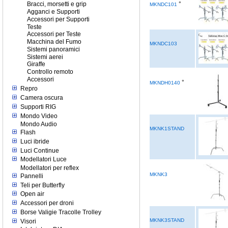
°
Bracci, morsetti e grip
MKNDC101
Agganci e Supporti
Accessori per Supporti
Teste
Accessori per Teste
Macchina del Fumo
MKNDC103
Sistemi panoramici
Sistemi aerei
Giraffe
Controllo remoto
Accessori
°
MKNDH0140
Repro
Camera oscura
Supporti RIG
Mondo Video
Mondo Audio
MKNK1STAND
Flash
Luci ibride
Luci Continue
Modellatori Luce
Modellatori per reflex
MKNK3
Pannelli
Teli per Butterfly
Open air
Accessori per droni
Borse Valigie Tracolle Trolley
MKNK3STAND
Visori