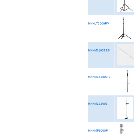
MKNLT2600FP
MKNM11033ES
MKNM153800-2
MKNM162003
MKNMF1000F