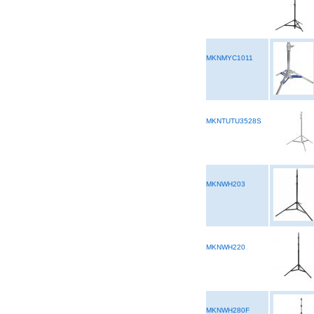
MKNMYC1011
MKNTUTU3528S
MKNWH203
MKNWH220
MKNWH280F