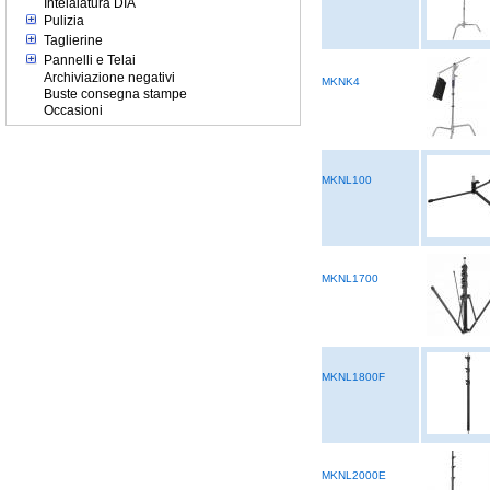
Intelaiatura DIA
Pulizia
Taglierine
Pannelli e Telai
Archiviazione negativi
MKNK4
Buste consegna stampe
Occasioni
MKNL100
MKNL1700
MKNL1800F
MKNL2000E