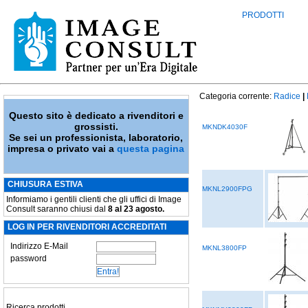
PRODOTTI
Categoria corrente:
Radice
|
Questo sito è dedicato a rivenditori e
grossisti.
MKNDK4030F
Se sei un professionista, laboratorio,
impresa o privato vai a
questa pagina
CHIUSURA ESTIVA
MKNL2900FPG
Informiamo i gentili clienti che gli uffici di Image
Consult saranno chiusi dal
8 al 23 agosto.
LOG IN PER RIVENDITORI ACCREDITATI
Indirizzo E-Mail
MKNL3800FP
password
Ricerca prodotti