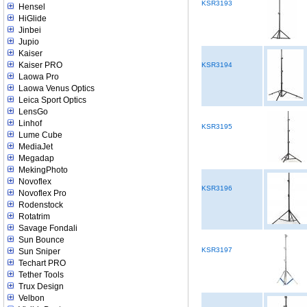
KSR3193
Hensel
HiGlide
Jinbei
Jupio
Kaiser
Kaiser PRO
KSR3194
Laowa Pro
Laowa Venus Optics
Leica Sport Optics
LensGo
Linhof
KSR3195
Lume Cube
MediaJet
Megadap
MekingPhoto
Novoflex
KSR3196
Novoflex Pro
Rodenstock
Rotatrim
Savage Fondali
Sun Bounce
KSR3197
Sun Sniper
Techart PRO
Tether Tools
Trux Design
Velbon