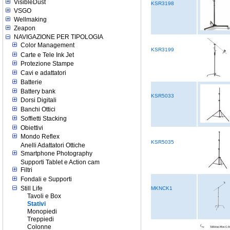
VisibleDust
KSR3198
VSGO
Wellmaking
Zeapon
NAVIGAZIONE PER TIPOLOGIA
Color Management
KSR3199
Carte e Tele Ink Jet
Protezione Stampe
Cavi e adattatori
Batterie
Battery bank
KSR5033
Dorsi Digitali
Banchi Ottici
Soffietti Stacking
Obiettivi
Mondo Reflex
KSR5035
Anelli Adattatori Ottiche
Smartphone Photography
Supporti Tablet e Action cam
Filtri
Fondali e Supporti
Still Life
MKNCK1
Tavoli e Box
Stativi
Monopiedi
Treppiedi
Colonne