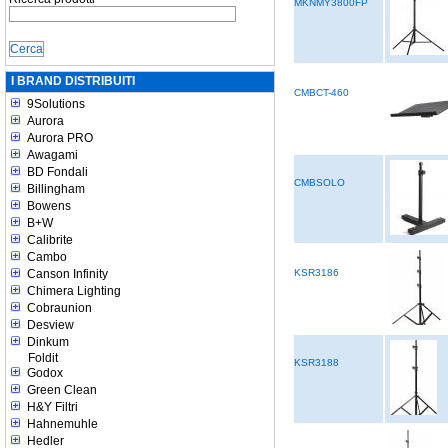
MKNMY3800FP
I BRAND DISTRIBUITI
CMBCT-460
9Solutions
Aurora
Aurora PRO
Awagami
BD Fondali
CMBSOLO
Billingham
Bowens
B+W
Calibrite
Cambo
Canson Infinity
KSR3186
Chimera Lighting
Cobraunion
Desview
Dinkum
Foldit
KSR3188
Godox
Green Clean
H&Y Filtri
Hahnemuhle
Hedler