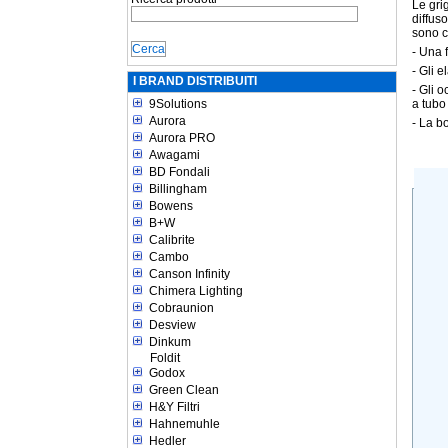
Le grig
diffuso
sono c
- Una 
- Gli e
I BRAND DISTRIBUITI
- Gli 
9Solutions
a tubo
Aurora
- La bo
Aurora PRO
Awagami
BD Fondali
Billingham
Bowens
B+W
Calibrite
Cambo
Canson Infinity
Chimera Lighting
Cobraunion
Desview
Dinkum
Foldit
Godox
Green Clean
H&Y Filtri
Hahnemuhle
Hedler