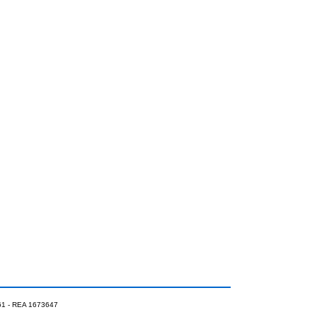
0961 - REA 1673647