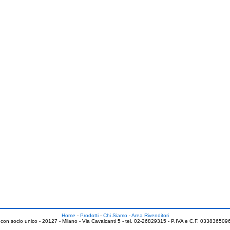
Home
-
Prodotti
-
Chi Siamo
-
Area Rivenditori
 con socio unico - 20127 - Milano - Via Cavalcanti 5 - tel. 02-26829315 - P.IVA e C.F. 0338365