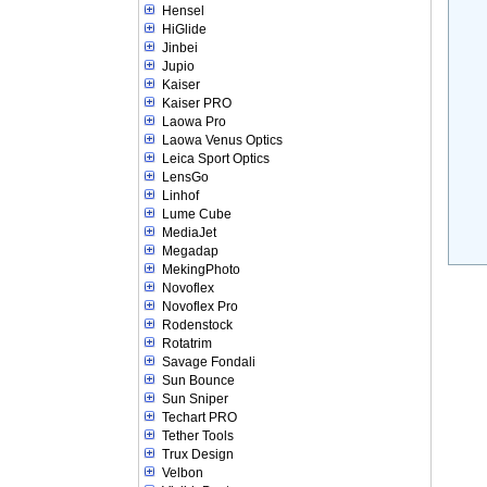
Hensel
HiGlide
Jinbei
Jupio
Kaiser
Kaiser PRO
Laowa Pro
Laowa Venus Optics
Leica Sport Optics
LensGo
Linhof
Lume Cube
MediaJet
Megadap
MekingPhoto
Novoflex
Novoflex Pro
Rodenstock
Rotatrim
Savage Fondali
Sun Bounce
Sun Sniper
Techart PRO
Tether Tools
Trux Design
Velbon