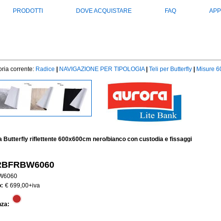
PRODOTTI
DOVE ACQUISTARE
FAQ
APP
ria corrente:
Radice
|
NAVIGAZIONE PER TIPOLOGIA
|
Teli per Butterfly
|
Misure 6
 Butterfly riflettente 600x600cm nero/bianco con custodia e fissaggi
RBFRBW6060
W6060
:
€ 699,00
+iva
nza: