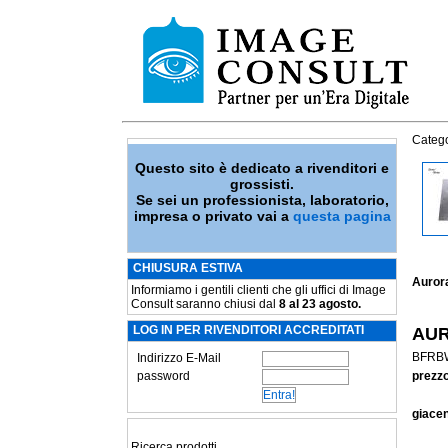
Catego
Questo sito è dedicato a rivenditori e
grossisti.
Se sei un professionista, laboratorio,
impresa o privato vai a
questa pagina
CHIUSURA ESTIVA
Aurora
Informiamo i gentili clienti che gli uffici di Image
Consult saranno chiusi dal
8 al 23 agosto.
LOG IN PER RIVENDITORI ACCREDITATI
AU
BFRB
Indirizzo E-Mail
password
prezzo
giace
Ricerca prodotti