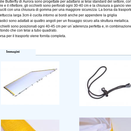
lie Butterfly di Aurora sono progettate per adattarsi ai telai standard del settore, co
re e il riflettore, gli occhielli sono perforati ogni 30-40 cm e la chiusura a gancio vie
uciti con una chiusura di gomma per una maggiore sicurezza. La borsa da trasporto
fettuccia larga 3cm è cucita intorno ai bordi anche per appendere la griglia
lastici sono adattati ai quattro angoli per un fissaggio sicuro alla struttura metallica.
occhielli sono posizionati ogni 40-45 cm per un`aderenza perfetta e, in combinazione
 tondo che con telai a tubo quadrato.
rsa per il trasporto viene fornita completa.
Immagini