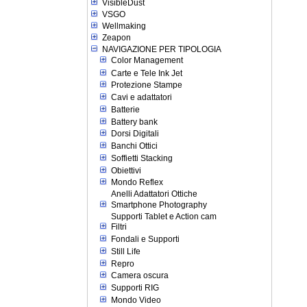
VisibleDust
VSGO
Wellmaking
Zeapon
NAVIGAZIONE PER TIPOLOGIA
Color Management
Carte e Tele Ink Jet
Protezione Stampe
Cavi e adattatori
Batterie
Battery bank
Dorsi Digitali
Banchi Ottici
Soffietti Stacking
Obiettivi
Mondo Reflex
Anelli Adattatori Ottiche
Smartphone Photography
Supporti Tablet e Action cam
Filtri
Fondali e Supporti
Still Life
Repro
Camera oscura
Supporti RIG
Mondo Video