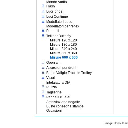
Mondo Audio
Flash
Luci ibride
Luci Continue
Modellatori Luce
Modellatori per reflex
Pannelli
Teli per Butterfly
Misure 120 x 120
Misure 180 x 180
Misure 240 x 240
Misure 360 x 360
Misure 600 x 600
Open air
Accessori per droni
Borse Valigie Tracolle Trolley
Visori
Intelaiatura DIA
Pulizia
Taglierine
Pannelli e Telai
Archiviazione negativi
Buste consegna stampe
Occasioni
Image Consult srl