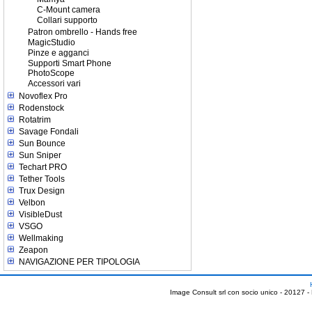
C-Mount camera
Collari supporto
Patron ombrello - Hands free
MagicStudio
Pinze e agganci
Supporti Smart Phone
PhotoScope
Accessori vari
Novoflex Pro
Rodenstock
Rotatrim
Savage Fondali
Sun Bounce
Sun Sniper
Techart PRO
Tether Tools
Trux Design
Velbon
VisibleDust
VSGO
Wellmaking
Zeapon
NAVIGAZIONE PER TIPOLOGIA
Image Consult srl con socio unico - 20127 -