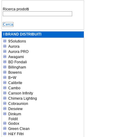
Ricerca prodotti
I BRAND DISTRIBUITI
9Solutions
Aurora
Aurora PRO
Awagami
BD Fondali
Billingham
Bowens
B+W
Calibrite
Cambo
Canson Infinity
Chimera Lighting
Cobraunion
Desview
Dinkum
Foldit
Godox
Green Clean
H&Y Filtri