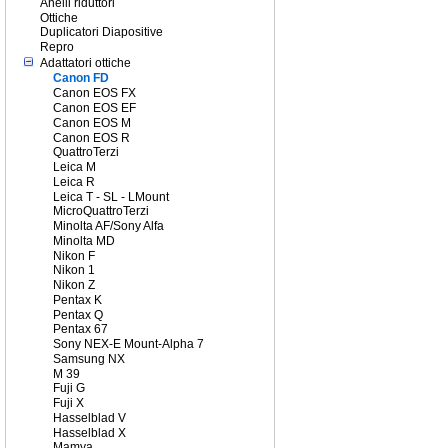
Anelli riduttori
Ottiche
Duplicatori Diapositive
Repro
Adattatori ottiche
Canon FD
Canon EOS FX
Canon EOS EF
Canon EOS M
Canon EOS R
QuattroTerzi
Leica M
Leica R
Leica T - SL - LMount
MicroQuattroTerzi
Minolta AF/Sony Alfa
Minolta MD
Nikon F
Nikon 1
Nikon Z
Pentax K
Pentax Q
Pentax 67
Sony NEX-E Mount-Alpha 7
Samsung NX
M 39
Fuji G
Fuji X
Hasselblad V
Hasselblad X
Mamya