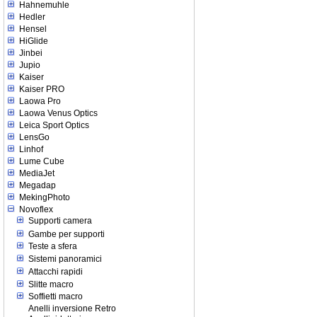
Hahnemuhle
Hedler
Hensel
HiGlide
Jinbei
Jupio
Kaiser
Kaiser PRO
Laowa Pro
Laowa Venus Optics
Leica Sport Optics
LensGo
Linhof
Lume Cube
MediaJet
Megadap
MekingPhoto
Novoflex
Supporti camera
Gambe per supporti
Teste a sfera
Sistemi panoramici
Attacchi rapidi
Slitte macro
Soffietti macro
Anelli inversione Retro