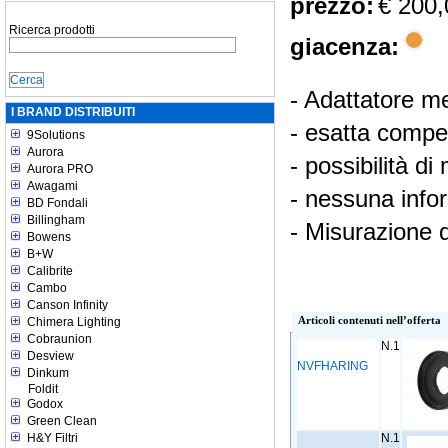
prezzo:
€ 200,
Ricerca prodotti
giacenza:
- Adattatore m
I BRAND DISTRIBUITI
- esatta compen
9Solutions
Aurora
- possibilità d
Aurora PRO
Awagami
- nessuna info
BD Fondali
Billingham
- Misurazione d
Bowens
B+W
Calibrite
Cambo
Canson Infinity
Chimera Lighting
Articoli contenuti nell’offerta
Cobraunion
N.1
Desview
NVFHARING
Dinkum
Foldit
Godox
Green Clean
H&Y Filtri
N.1