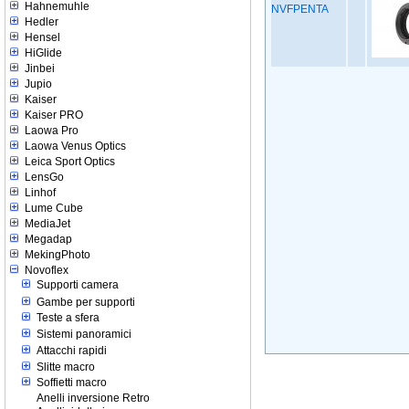
Hahnemuhle
NVFPENTA
Hedler
Hensel
HiGlide
Jinbei
Jupio
Kaiser
Kaiser PRO
Laowa Pro
Laowa Venus Optics
Leica Sport Optics
LensGo
Linhof
Lume Cube
MediaJet
Megadap
MekingPhoto
Novoflex
Supporti camera
Gambe per supporti
Teste a sfera
Sistemi panoramici
Attacchi rapidi
Slitte macro
Soffietti macro
Anelli inversione Retro