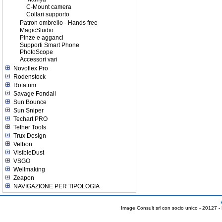
C-Mount camera
Collari supporto
Patron ombrello - Hands free
MagicStudio
Pinze e agganci
Supporti Smart Phone
PhotoScope
Accessori vari
Novoflex Pro
Rodenstock
Rotatrim
Savage Fondali
Sun Bounce
Sun Sniper
Techart PRO
Tether Tools
Trux Design
Velbon
VisibleDust
VSGO
Wellmaking
Zeapon
NAVIGAZIONE PER TIPOLOGIA
Image Consult srl con socio unico - 20127 -