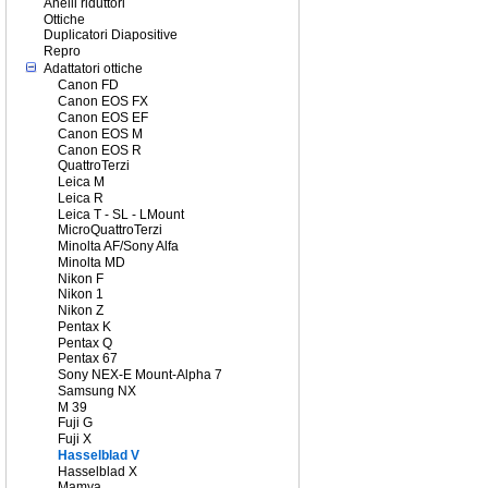
Anelli riduttori
Ottiche
Duplicatori Diapositive
Repro
Adattatori ottiche
Canon FD
Canon EOS FX
Canon EOS EF
Canon EOS M
Canon EOS R
QuattroTerzi
Leica M
Leica R
Leica T - SL - LMount
MicroQuattroTerzi
Minolta AF/Sony Alfa
Minolta MD
Nikon F
Nikon 1
Nikon Z
Pentax K
Pentax Q
Pentax 67
Sony NEX-E Mount-Alpha 7
Samsung NX
M 39
Fuji G
Fuji X
Hasselblad V
Hasselblad X
Mamya