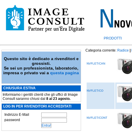
PRODOTTI
Categoria corrente:
Radice
|
Questo sito è dedicato a rivenditori e
grossisti.
NVFLET/CAN
Se sei un professionista, laboratorio,
impresa o privato vai a
questa pagina
CHIUSURA ESTIVA
NVFLET/CO
Informiamo i gentili clienti che gli uffici di Image
Consult saranno chiusi dal
8 al 23 agosto.
LOG IN PER RIVENDITORI ACCREDITATI
Indirizzo E-Mail
NVFLET/CONT
password