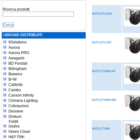
Ricerca prodotti
NVFLET/LEM
I BRAND DISTRIBUITI
9Solutions
NVFLET/LER
Aurora
Aurora PRO
Awagami
BD Fondali
Billingham
NVFLET/MIN-AF
Bowens
B+W
Calibrite
Cambo
Canson Infinity
NVFLET/MIN-MD
Chimera Lighting
Cobraunion
Desview
Dinkum
Foldit
Godox
NVFLET/NIK
Green Clean
H&Y Filtri