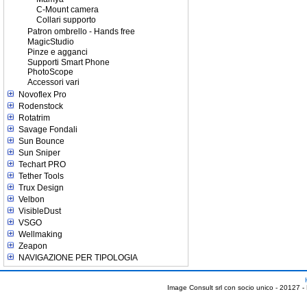
C-Mount camera
Collari supporto
Patron ombrello - Hands free
MagicStudio
Pinze e agganci
Supporti Smart Phone
PhotoScope
Accessori vari
Novoflex Pro
Rodenstock
Rotatrim
Savage Fondali
Sun Bounce
Sun Sniper
Techart PRO
Tether Tools
Trux Design
Velbon
VisibleDust
VSGO
Wellmaking
Zeapon
NAVIGAZIONE PER TIPOLOGIA
Image Consult srl con socio unico - 20127 -