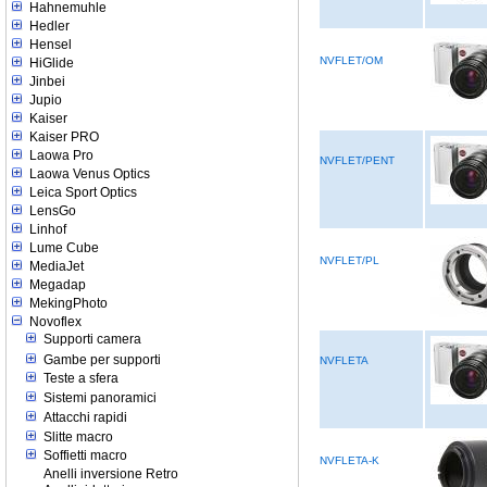
Hahnemuhle
Hedler
Hensel
NVFLET/OM
HiGlide
Jinbei
Jupio
Kaiser
Kaiser PRO
Laowa Pro
NVFLET/PENT
Laowa Venus Optics
Leica Sport Optics
LensGo
Linhof
Lume Cube
NVFLET/PL
MediaJet
Megadap
MekingPhoto
Novoflex
Supporti camera
Gambe per supporti
NVFLETA
Teste a sfera
Sistemi panoramici
Attacchi rapidi
Slitte macro
Soffietti macro
NVFLETA-K
Anelli inversione Retro