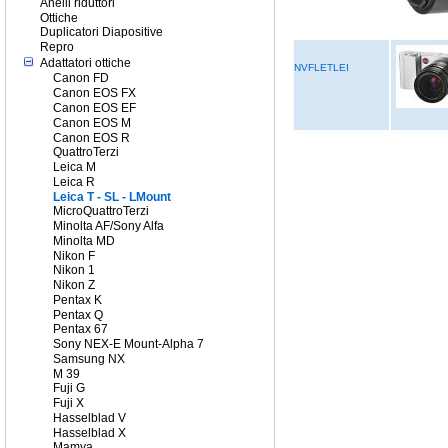
Anelli riduttori
Ottiche
Duplicatori Diapositive
Repro
Adattatori ottiche
NVFLETLEI
Canon FD
Canon EOS FX
Canon EOS EF
Canon EOS M
Canon EOS R
QuattroTerzi
Leica M
Leica R
Leica T - SL - LMount
MicroQuattroTerzi
Minolta AF/Sony Alfa
Minolta MD
Nikon F
Nikon 1
Nikon Z
Pentax K
Pentax Q
Pentax 67
Sony NEX-E Mount-Alpha 7
Samsung NX
M 39
Fuji G
Fuji X
Hasselblad V
Hasselblad X
Mamya