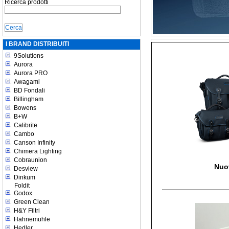
Ricerca prodotti
I BRAND DISTRIBUITI
9Solutions
Aurora
Aurora PRO
Awagami
BD Fondali
Billingham
Bowens
B+W
Calibrite
Cambo
Canson Infinity
Chimera Lighting
Cobraunion
Nuo
Desview
Dinkum
Foldit
Godox
Green Clean
H&Y Filtri
Hahnemuhle
Hedler