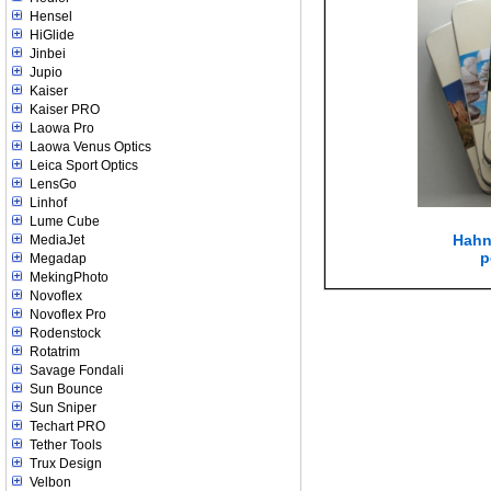
Hensel
HiGlide
Jinbei
Jupio
Kaiser
Kaiser PRO
Laowa Pro
Laowa Venus Optics
Leica Sport Optics
LensGo
Linhof
Lume Cube
Hahn
MediaJet
p
Megadap
MekingPhoto
Novoflex
Novoflex Pro
Rodenstock
Rotatrim
Savage Fondali
Sun Bounce
Sun Sniper
Techart PRO
Tether Tools
Trux Design
Velbon