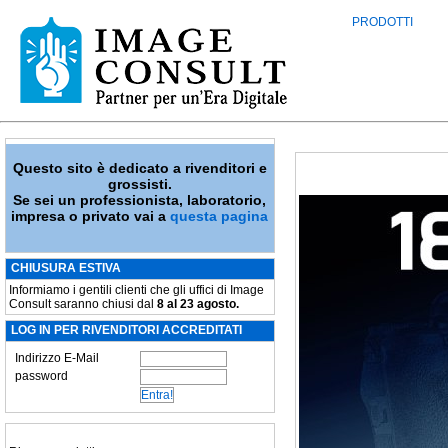
PRODOTTI
Questo sito è dedicato a rivenditori e
grossisti.
Se sei un professionista, laboratorio,
impresa o privato vai a
questa pagina
CHIUSURA ESTIVA
Informiamo i gentili clienti che gli uffici di Image
Consult saranno chiusi dal
8 al 23 agosto.
LOG IN PER RIVENDITORI ACCREDITATI
Indirizzo E-Mail
password