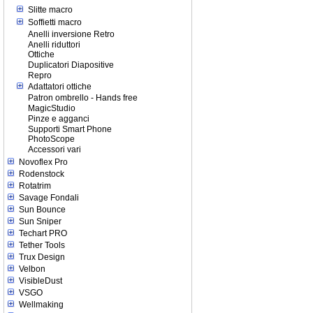
Slitte macro
Soffietti macro
Anelli inversione Retro
Anelli riduttori
Ottiche
Duplicatori Diapositive
Repro
Adattatori ottiche
Patron ombrello - Hands free
MagicStudio
Pinze e agganci
Supporti Smart Phone
PhotoScope
Accessori vari
Novoflex Pro
Rodenstock
Rotatrim
Savage Fondali
Sun Bounce
Sun Sniper
Techart PRO
Tether Tools
Trux Design
Velbon
VisibleDust
VSGO
Wellmaking