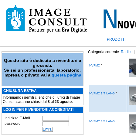
PRODOTTI
Categoria corrente:
Radice
|
Questo sito è dedicato a rivenditori e
grossisti.
°
NVFMC
Se sei un professionista, laboratorio,
impresa o privato vai a
questa pagina
CHIUSURA ESTIVA
°
NVFMC 1/4 LANG
Informiamo i gentili clienti che gli uffici di Image
Consult saranno chiusi dal
8 al 23 agosto.
LOG IN PER RIVENDITORI ACCREDITATI
Indirizzo E-Mail
NVFMC 3/8 LANG
password