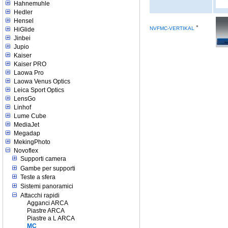
Hahnemuhle
Hedler
Hensel
°
NVFMC-VERTIKAL
HiGlide
Jinbei
Jupio
Kaiser
Kaiser PRO
Laowa Pro
Laowa Venus Optics
Leica Sport Optics
LensGo
Linhof
Lume Cube
MediaJet
Megadap
MekingPhoto
Novoflex
Supporti camera
Gambe per supporti
Teste a sfera
Sistemi panoramici
Attacchi rapidi
Agganci ARCA
Piastre ARCA
Piastre a L ARCA
MC