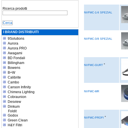
Ricerca prodotti
NVFMC-1/4 SPEZIAL
I BRAND DISTRIBUITI
9Solutions
NVFMC-3/8 SPEZIAL
Aurora
Aurora PRO
Awagami
BD Fondali
Billingham
°
NVFMC-GURT
Bowens
B+W
Calibrite
Cambo
Canson Infinity
NVFMC-MR
Chimera Lighting
Cobraunion
Desview
Dinkum
Foldit
Godox
°
NVFMC-PROFI
Green Clean
H&Y Filtri