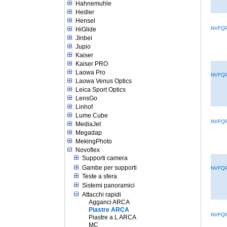
Hahnemuhle
Hedler
Hensel
NVFQP
HiGlide
Jinbei
Jupio
Kaiser
Kaiser PRO
Laowa Pro
NVFQP
Laowa Venus Optics
Leica Sport Optics
LensGo
Linhof
Lume Cube
NVFQP
MediaJet
Megadap
MekingPhoto
Novoflex
Supporti camera
Gambe per supporti
NVFQP
Teste a sfera
Sistemi panoramici
Attacchi rapidi
Agganci ARCA
Piastre ARCA
NVFQP
Piastre a L ARCA
MC