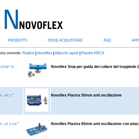
PRODOTTI
DOVE ACQUISTARE
FAQ
APP
ria corrente:
Radice
|
Novoflex
|
Attacchi rapidi
|
Piastre ARCA
Novoflex Stop per guida del collare del treppiede 
=STOP TC
°
Novoflex Piastra 50mm anti oscillazione
L -AT 1
°
Novoflex Piastra 80mm anti oscillazione con attac
L -AT 2 1/4