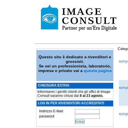
Catego
Questo sito è dedicato a rivenditori e
grossisti.
NVFQ
Se sei un professionista, laboratorio,
impresa o privato vai a
questa pagina
CHIUSURA ESTIVA
NVFQP
Informiamo i gentili clienti che gli uffici di Image
Consult saranno chiusi dal
8 al 23 agosto.
LOG IN PER RIVENDITORI ACCREDITATI
Indirizzo E-Mail
NVFQP
password