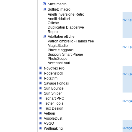
Slitte macro
Soffietti macro
Anelli inversione Retro
Anelli riduttori
NVFQPL
Ottiche
Duplicatori Diapositive
Repro
Adattatori ottiche
Patron ombrello - Hands free
MagicStudio
NVFQP
Pinze e agganci
Supporti Smart Phone
PhotoScope
Accessori vari
Novoflex Pro
Rodenstock
NVFQP
Rotatrim
Savage Fondali
Sun Bounce
Sun Sniper
Techart PRO
NVFQP
Tether Tools
Trux Design
Velbon
VisibleDust
VSGO
Wellmaking
NVFQP