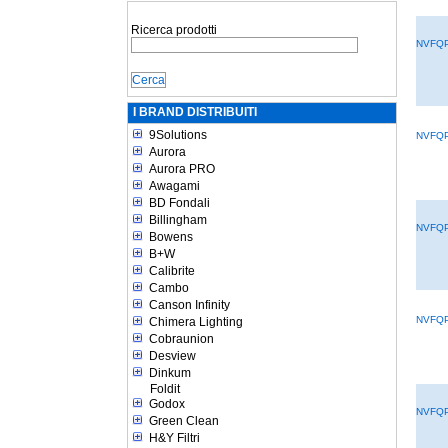
Ricerca prodotti
NVFQP
I BRAND DISTRIBUITI
9Solutions
NVFQPL
Aurora
Aurora PRO
Awagami
BD Fondali
Billingham
NVFQP
Bowens
B+W
Calibrite
Cambo
Canson Infinity
NVFQP
Chimera Lighting
Cobraunion
Desview
Dinkum
Foldit
Godox
NVFQP
Green Clean
H&Y Filtri