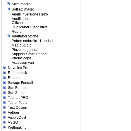
Slitte macro
Soffietti macro
Anelli inversione Retro
Anelli riduttori
Ottiche
Duplicatori Diapositive
Repro
Adattatori ottiche
Patron ombrello - Hands free
MagicStudio
Pinze e agganci
Supporti Smart Phone
PhotoScope
Accessori vari
Novoflex Pro
Rodenstock
Rotatrim
Savage Fondali
Sun Bounce
Sun Sniper
Techart PRO
Tether Tools
Trux Design
Velbon
VisibleDust
VSGO
Wellmaking