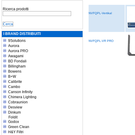
Ricerca prodotti
NVFQPL-Vertikal
I BRAND DISTRIBUITI
9Solutions
NVFQPL-VR PRO
Aurora
Aurora PRO
Awagami
BD Fondali
Billingham
Bowens
B+W
Calibrite
Cambo
Canson Infinity
Chimera Lighting
Cobraunion
Desview
Dinkum
Foldit
Godox
Green Clean
H&Y Filtri