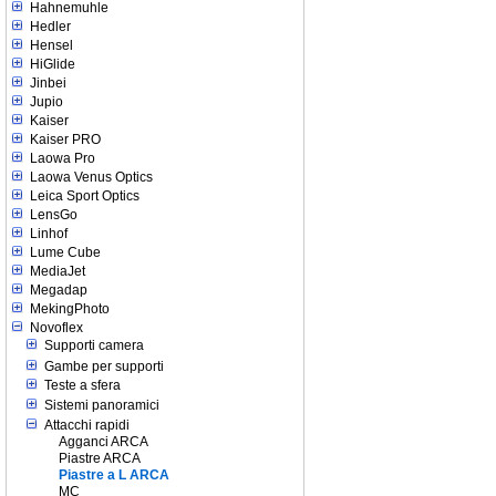
Hahnemuhle
Hedler
Hensel
HiGlide
Jinbei
Jupio
Kaiser
Kaiser PRO
Laowa Pro
Laowa Venus Optics
Leica Sport Optics
LensGo
Linhof
Lume Cube
MediaJet
Megadap
MekingPhoto
Novoflex
Supporti camera
Gambe per supporti
Teste a sfera
Sistemi panoramici
Attacchi rapidi
Agganci ARCA
Piastre ARCA
Piastre a L ARCA
MC