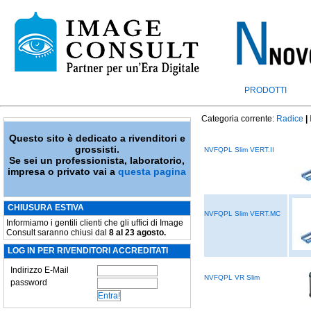
PRODOTTI
Categoria corrente:
Radice
|
Questo sito è dedicato a rivenditori e
grossisti.
NVFQPL Slim VERT.II
Se sei un professionista, laboratorio,
impresa o privato vai a
questa pagina
CHIUSURA ESTIVA
NVFQPL Slim VERT.MC
Informiamo i gentili clienti che gli uffici di Image
Consult saranno chiusi dal
8 al 23 agosto.
LOG IN PER RIVENDITORI ACCREDITATI
Indirizzo E-Mail
NVFQPL VR Slim
password