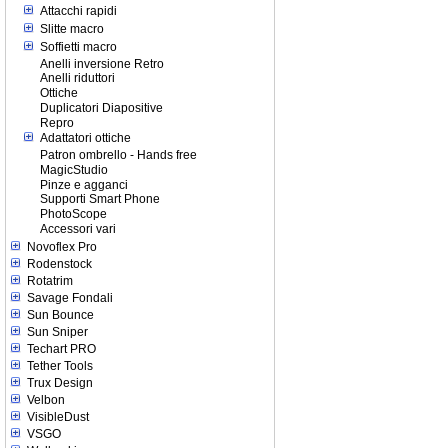
Attacchi rapidi
Slitte macro
Soffietti macro
Anelli inversione Retro
Anelli riduttori
Ottiche
Duplicatori Diapositive
Repro
Adattatori ottiche
Patron ombrello - Hands free
MagicStudio
Pinze e agganci
Supporti Smart Phone
PhotoScope
Accessori vari
Novoflex Pro
Rodenstock
Rotatrim
Savage Fondali
Sun Bounce
Sun Sniper
Techart PRO
Tether Tools
Trux Design
Velbon
VisibleDust
VSGO