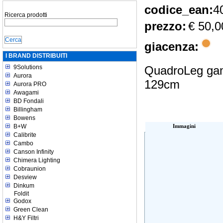
codice_ean:
4
Ricerca prodotti
prezzo:
€ 50,0
giacenza:
I BRAND DISTRIBUITI
9Solutions
QuadroLeg gam
Aurora
129cm
Aurora PRO
Awagami
BD Fondali
Billingham
Bowens
B+W
Immagini
Calibrite
Cambo
Canson Infinity
Chimera Lighting
Cobraunion
Desview
Dinkum
Foldit
Godox
Green Clean
H&Y Filtri