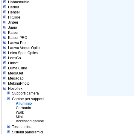
Hahnemuhle
Hedler
Hensel
HiGlide
Jinbei
Jupio
Kaiser
Kaiser PRO
Laowa Pro
Laowa Venus Optics
Leica Sport Optics
LensGo
Linhof
Lume Cube
MediaJet
Megadap
MekingPhoto
Novoflex
Supporti camera
Gambe per supporti
Alluminio
Carbonio
Walk
Mini
Accessori gambe
Teste a sfera
Sistemi panoramici