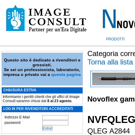
PRODOTTI
Categoria corr
Questo sito è dedicato a rivenditori e
Torna alla lista
grossisti.
Se sei un professionista, laboratorio,
impresa o privato vai a
questa pagina
CHIUSURA ESTIVA
Informiamo i gentili clienti che gli uffici di Image
Novoflex gamb
Consult saranno chiusi dal
8 al 23 agosto.
LOG IN PER RIVENDITORI ACCREDITATI
NVFQLEG
Indirizzo E-Mail
password
QLEG A2844