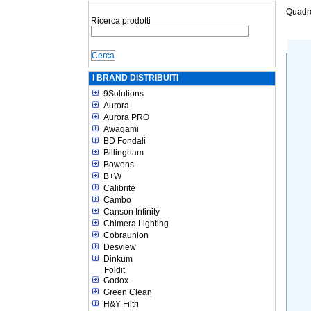
Quadr
Ricerca prodotti
I BRAND DISTRIBUITI
9Solutions
Aurora
Aurora PRO
Awagami
BD Fondali
Billingham
Bowens
B+W
Calibrite
Cambo
Canson Infinity
Chimera Lighting
Cobraunion
Desview
Dinkum
Foldit
Godox
Green Clean
H&Y Filtri