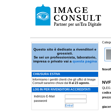
Catego
Questo sito è dedicato a rivenditori e
grossisti.
Se sei un professionista, laboratorio,
impresa o privato vai a
questa pagina
Novofl
CHIUSURA ESTIVA
Informiamo i gentili clienti che gli uffici di Image
NVF
Consult saranno chiusi dal
8 al 23 agosto.
QLEG 
LOG IN PER RIVENDITORI ACCREDITATI
codic
Indirizzo E-Mail
prezzo
password
giace