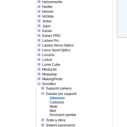
Hahnemuhle
Hedler
Hensel
HiGlide
Jinbei
Jupio
Kaiser
Kaiser PRO
Laowa Pro
Laowa Venus Optics
Leica Sport Optics
LensGo
Linhof
Lume Cube
MediaJet
Megadap
MekingPhoto
Novoflex
Supporti camera
Gambe per supporti
Alluminio
Carbonio
Walk
Mini
Accessori gambe
Teste a sfera
Sistemi panoramici