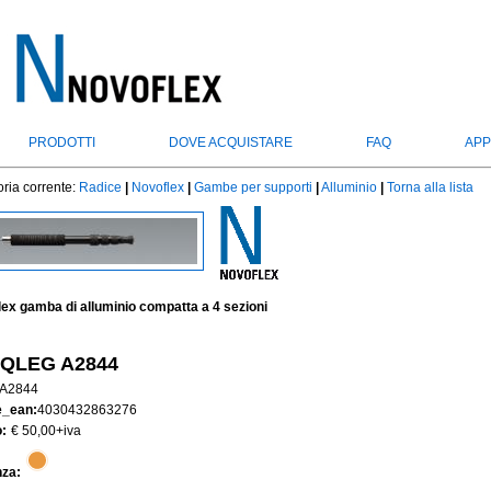
PRODOTTI
DOVE ACQUISTARE
FAQ
APP
ria corrente:
Radice
|
Novoflex
|
Gambe per supporti
|
Alluminio
|
Torna alla lista
ex gamba di alluminio compatta a 4 sezioni
QLEG A2844
A2844
e_ean:
4030432863276
:
€ 50,00
+iva
nza: