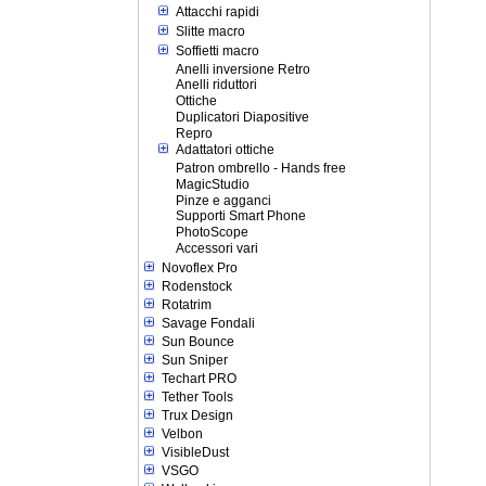
Attacchi rapidi
Slitte macro
Soffietti macro
Anelli inversione Retro
Anelli riduttori
Ottiche
Duplicatori Diapositive
Repro
Adattatori ottiche
Patron ombrello - Hands free
MagicStudio
Pinze e agganci
Supporti Smart Phone
PhotoScope
Accessori vari
Novoflex Pro
Rodenstock
Rotatrim
Savage Fondali
Sun Bounce
Sun Sniper
Techart PRO
Tether Tools
Trux Design
Velbon
VisibleDust
VSGO