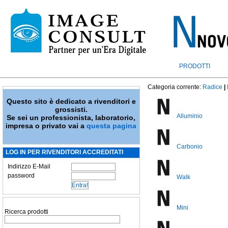
PRODOTTI
Categoria corrente:
Radice
|
Questo sito è dedicato a rivenditori e
grossisti.
Alluminio
Se sei un professionista, laboratorio,
impresa o privato vai a
questa pagina
Carbonio
LOG IN PER RIVENDITORI ACCREDITATI
Indirizzo E-Mail
password
Walk
Mini
Ricerca prodotti