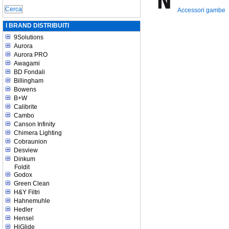
Accessori gambe
I BRAND DISTRIBUITI
9Solutions
Aurora
Aurora PRO
Awagami
BD Fondali
Billingham
Bowens
B+W
Calibrite
Cambo
Canson Infinity
Chimera Lighting
Cobraunion
Desview
Dinkum
Foldit
Godox
Green Clean
H&Y Filtri
Hahnemuhle
Hedler
Hensel
HiGlide