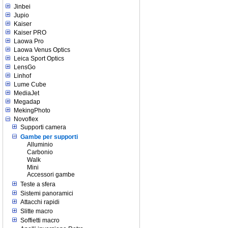
Jinbei
Jupio
Kaiser
Kaiser PRO
Laowa Pro
Laowa Venus Optics
Leica Sport Optics
LensGo
Linhof
Lume Cube
MediaJet
Megadap
MekingPhoto
Novoflex
Supporti camera
Gambe per supporti
Alluminio
Carbonio
Walk
Mini
Accessori gambe
Teste a sfera
Sistemi panoramici
Attacchi rapidi
Slitte macro
Soffietti macro