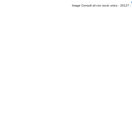
Image Consult srl con socio unico - 20127 -