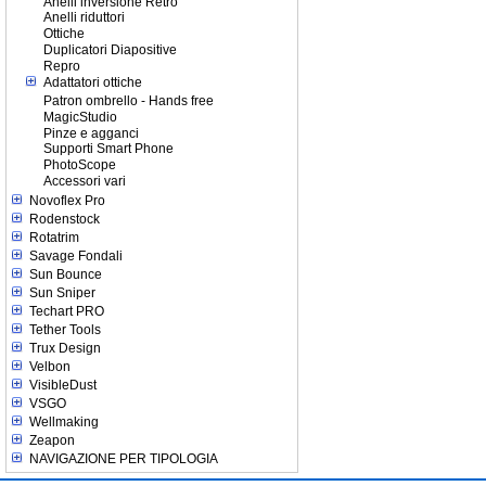
Anelli inversione Retro
Anelli riduttori
Ottiche
Duplicatori Diapositive
Repro
Adattatori ottiche
Patron ombrello - Hands free
MagicStudio
Pinze e agganci
Supporti Smart Phone
PhotoScope
Accessori vari
Novoflex Pro
Rodenstock
Rotatrim
Savage Fondali
Sun Bounce
Sun Sniper
Techart PRO
Tether Tools
Trux Design
Velbon
VisibleDust
VSGO
Wellmaking
Zeapon
NAVIGAZIONE PER TIPOLOGIA