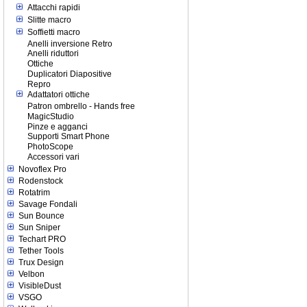
Attacchi rapidi
Slitte macro
Soffietti macro
Anelli inversione Retro
Anelli riduttori
Ottiche
Duplicatori Diapositive
Repro
Adattatori ottiche
Patron ombrello - Hands free
MagicStudio
Pinze e agganci
Supporti Smart Phone
PhotoScope
Accessori vari
Novoflex Pro
Rodenstock
Rotatrim
Savage Fondali
Sun Bounce
Sun Sniper
Techart PRO
Tether Tools
Trux Design
Velbon
VisibleDust
VSGO