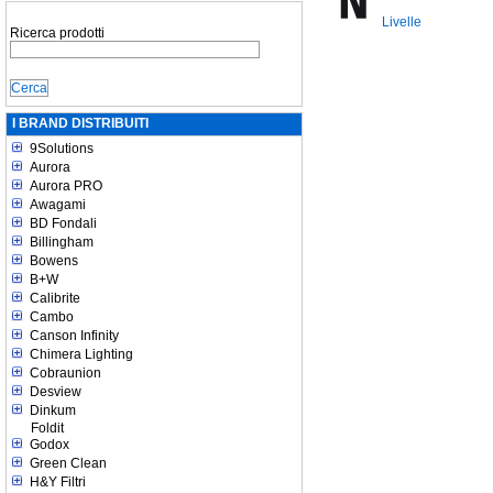
Livelle
Ricerca prodotti
I BRAND DISTRIBUITI
9Solutions
Aurora
Aurora PRO
Awagami
BD Fondali
Billingham
Bowens
B+W
Calibrite
Cambo
Canson Infinity
Chimera Lighting
Cobraunion
Desview
Dinkum
Foldit
Godox
Green Clean
H&Y Filtri