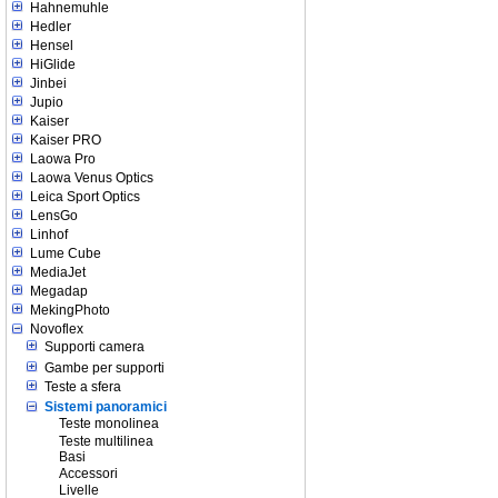
Hahnemuhle
Hedler
Hensel
HiGlide
Jinbei
Jupio
Kaiser
Kaiser PRO
Laowa Pro
Laowa Venus Optics
Leica Sport Optics
LensGo
Linhof
Lume Cube
MediaJet
Megadap
MekingPhoto
Novoflex
Supporti camera
Gambe per supporti
Teste a sfera
Sistemi panoramici
Teste monolinea
Teste multilinea
Basi
Accessori
Livelle