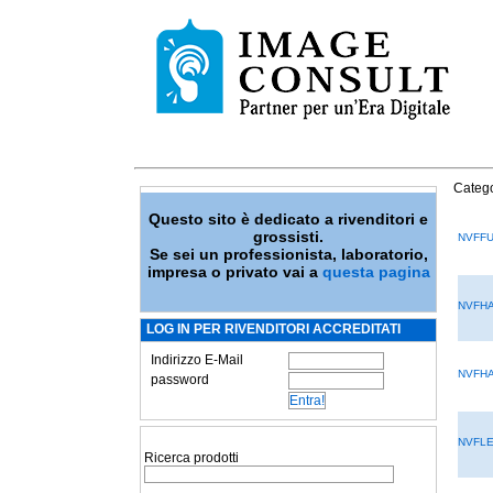
Catego
Questo sito è dedicato a rivenditori e
grossisti.
NVFF
Se sei un professionista, laboratorio,
impresa o privato vai a
questa pagina
NVFH
LOG IN PER RIVENDITORI ACCREDITATI
Indirizzo E-Mail
NVFH
password
NVFLE
Ricerca prodotti