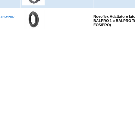
Novoflex Adattatore la
ETRO/PRO
BALPRO 1 e BALPRO T/S
EOS/PRO)