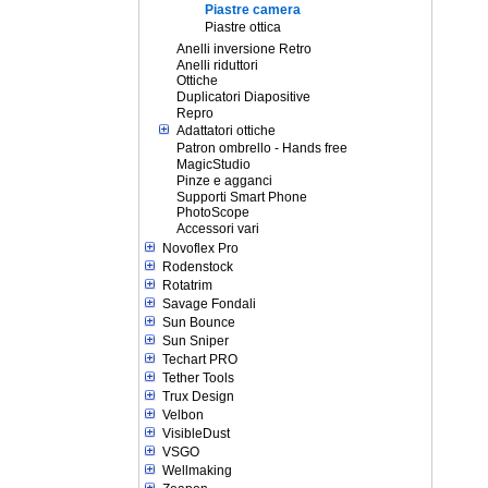
Piastre camera
Piastre ottica
Anelli inversione Retro
Anelli riduttori
Ottiche
Duplicatori Diapositive
Repro
Adattatori ottiche
Patron ombrello - Hands free
MagicStudio
Pinze e agganci
Supporti Smart Phone
PhotoScope
Accessori vari
Novoflex Pro
Rodenstock
Rotatrim
Savage Fondali
Sun Bounce
Sun Sniper
Techart PRO
Tether Tools
Trux Design
Velbon
VisibleDust
VSGO
Wellmaking