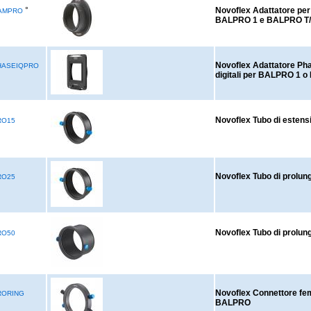
°
Novoflex Adattatore pe
AMPRO
BALPRO 1 e BALPRO T
Novoflex Adattatore Pha
HASEIQPRO
digitali per BALPRO 1 
Novoflex Tubo di estens
RO15
Novoflex Tubo di prol
RO25
Novoflex Tubo di prol
RO50
Novoflex Connettore fe
RORING
BALPRO