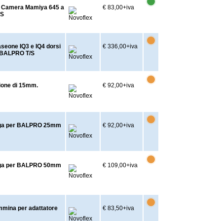
r Camera Mamiya 645 a
€ 83,00
+iva
/S
seone IQ3 e IQ4 dorsi
€ 336,00
+iva
o BALPRO T/S
ione di 15mm.
€ 92,00
+iva
unga per BALPRO 25mm
€ 92,00
+iva
unga per BALPRO 50mm
€ 109,00
+iva
mmina per adattatore
€ 83,50
+iva