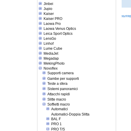
Jinbei
Jupio
Kaiser
NVFR
Kaiser PRO
Laowa Pro
Laowa Venus Optics
Leica Sport Optics
LensGo
Linhof
Lume Cube
MediaJet
Megadap
MekingPhoto
Novoflex
Supporti camera
Gambe per supporti
Teste a sfera
Sistemi panoramici
Attacchi rapidi
Slitte macro
Soffietti macro
Automatici
Automatici-Doppia Slitta
BAL F
PRO 1
PRO T/S