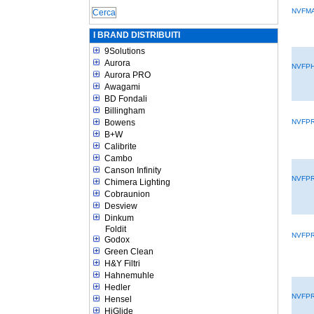
NVFM
I BRAND DISTRIBUITI
9Solutions
Aurora
NVFP
Aurora PRO
Awagami
BD Fondali
Billingham
Bowens
NVFP
B+W
Calibrite
Cambo
Canson Infinity
NVFP
Chimera Lighting
Cobraunion
Desview
Dinkum
Foldit
NVFP
Godox
Green Clean
H&Y Filtri
Hahnemuhle
Hedler
NVFP
Hensel
HiGlide