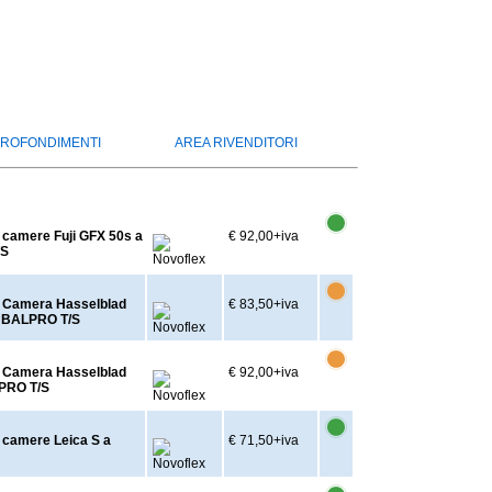
ROFONDIMENTI
AREA RIVENDITORI
 camere Fuji GFX 50s a
€ 92,00
+iva
/S
r Camera Hasselblad
€ 83,50
+iva
e BALPRO T/S
r Camera Hasselblad
€ 92,00
+iva
PRO T/S
 camere Leica S a
€ 71,50
+iva