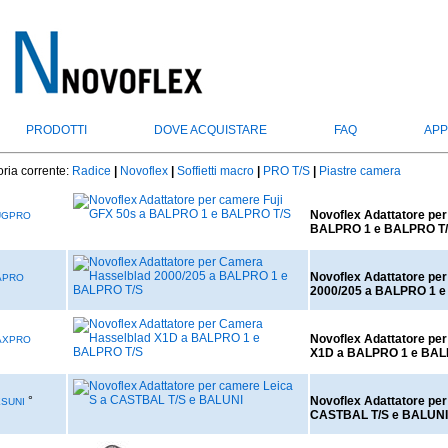
PRODOTTI
DOVE ACQUISTARE
FAQ
APP
ria corrente:
Radice
|
Novoflex
|
Soffietti macro
|
PRO T/S
|
Piastre camera
Novoflex Adattatore per
UGPRO
BALPRO 1 e BALPRO T
Novoflex Adattatore pe
APRO
2000/205 a BALPRO 1 
Novoflex Adattatore pe
AXPRO
X1D a BALPRO 1 e BAL
°
Novoflex Adattatore per
SUNI
CASTBAL T/S e BALUNI