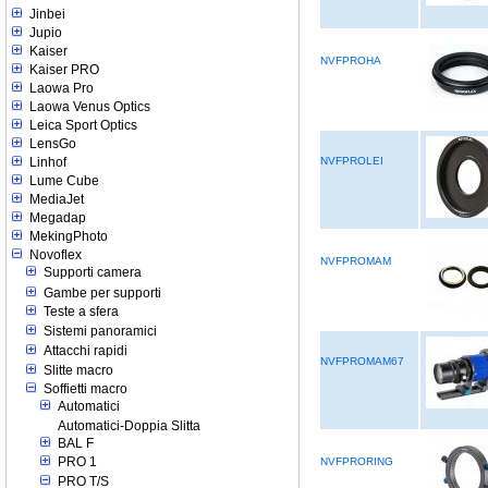
Jinbei
Jupio
Kaiser
NVFPROHA
Kaiser PRO
Laowa Pro
Laowa Venus Optics
Leica Sport Optics
LensGo
Linhof
NVFPROLEI
Lume Cube
MediaJet
Megadap
MekingPhoto
Novoflex
NVFPROMAM
Supporti camera
Gambe per supporti
Teste a sfera
Sistemi panoramici
Attacchi rapidi
NVFPROMAM67
Slitte macro
Soffietti macro
Automatici
Automatici-Doppia Slitta
BAL F
PRO 1
NVFPRORING
PRO T/S