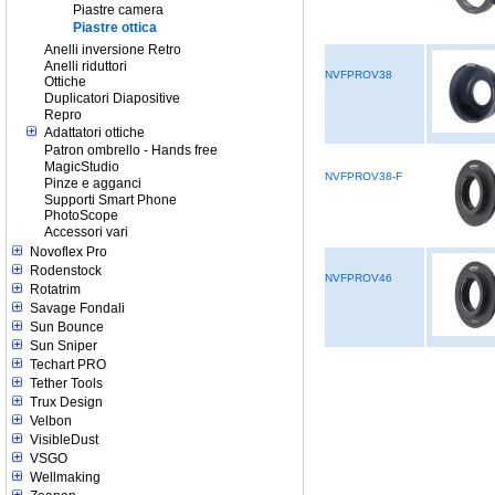
Piastre camera
Piastre ottica
Anelli inversione Retro
Anelli riduttori
NVFPROV38
Ottiche
Duplicatori Diapositive
Repro
Adattatori ottiche
Patron ombrello - Hands free
MagicStudio
NVFPROV38-F
Pinze e agganci
Supporti Smart Phone
PhotoScope
Accessori vari
Novoflex Pro
Rodenstock
NVFPROV46
Rotatrim
Savage Fondali
Sun Bounce
Sun Sniper
Techart PRO
Tether Tools
Trux Design
Velbon
VisibleDust
VSGO
Wellmaking