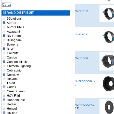
NVFPRO15
I BRAND DISTRIBUITI
9Solutions
Aurora
Aurora PRO
Awagami
NVFPRO25
BD Fondali
Billingham
Bowens
B+W
Calibrite
Cambo
NVFPRO50
Canson Infinity
Chimera Lighting
Cobraunion
Desview
Dinkum
NVFPROCOPAL-
Foldit
0
Godox
Green Clean
H&Y Filtri
Hahnemuhle
Hedler
NVFPROCOPAL-
Hensel
0 F
HiGlide