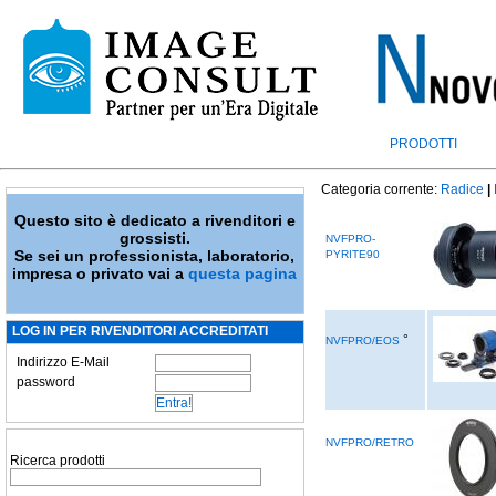
PRODOTTI
Categoria corrente:
Radice
|
Questo sito è dedicato a rivenditori e
grossisti.
NVFPRO-
Se sei un professionista, laboratorio,
PYRITE90
impresa o privato vai a
questa pagina
LOG IN PER RIVENDITORI ACCREDITATI
°
NVFPRO/EOS
Indirizzo E-Mail
password
NVFPRO/RETRO
Ricerca prodotti