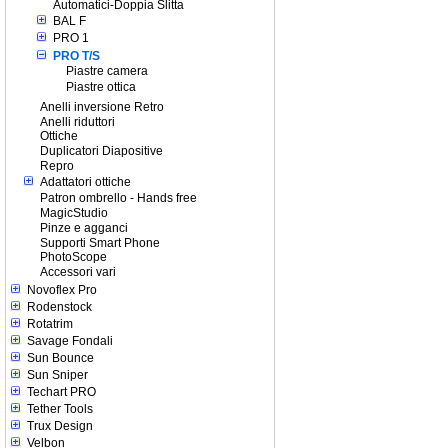
Automatici-Doppia Slitta
BAL F
PRO 1
PRO T/S
Piastre camera
Piastre ottica
Anelli inversione Retro
Anelli riduttori
Ottiche
Duplicatori Diapositive
Repro
Adattatori ottiche
Patron ombrello - Hands free
MagicStudio
Pinze e agganci
Supporti Smart Phone
PhotoScope
Accessori vari
Novoflex Pro
Rodenstock
Rotatrim
Savage Fondali
Sun Bounce
Sun Sniper
Techart PRO
Tether Tools
Trux Design
Velbon