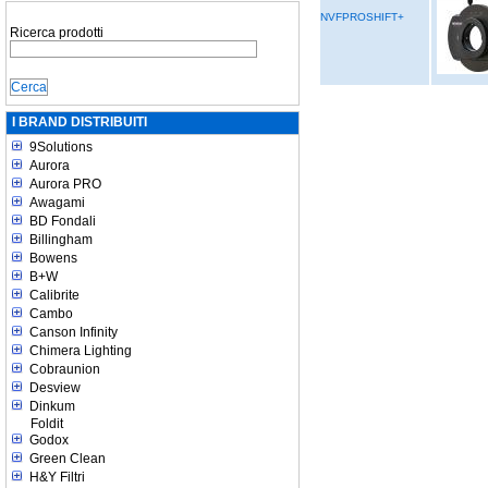
NVFPROSHIFT+
Ricerca prodotti
I BRAND DISTRIBUITI
9Solutions
Aurora
Aurora PRO
Awagami
BD Fondali
Billingham
Bowens
B+W
Calibrite
Cambo
Canson Infinity
Chimera Lighting
Cobraunion
Desview
Dinkum
Foldit
Godox
Green Clean
H&Y Filtri