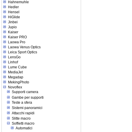
Hahnemuhle
Hedler
Hensel
HiGlide
Jinbei
Jupio
Kaiser
Kaiser PRO
Laowa Pro
Laowa Venus Optics
Leica Sport Optics
LensGo
Linhof
Lume Cube
MediaJet
Megadap
MekingPhoto
Novoflex
Supporti camera
Gambe per supporti
Teste a sfera
Sistemi panoramici
Attacchi rapidi
Slitte macro
Soffietti macro
Automatici