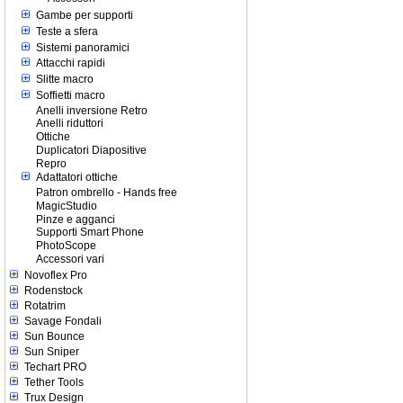
Gambe per supporti
Teste a sfera
Sistemi panoramici
Attacchi rapidi
Slitte macro
Soffietti macro
Anelli inversione Retro
Anelli riduttori
Ottiche
Duplicatori Diapositive
Repro
Adattatori ottiche
Patron ombrello - Hands free
MagicStudio
Pinze e agganci
Supporti Smart Phone
PhotoScope
Accessori vari
Novoflex Pro
Rodenstock
Rotatrim
Savage Fondali
Sun Bounce
Sun Sniper
Techart PRO
Tether Tools
Trux Design