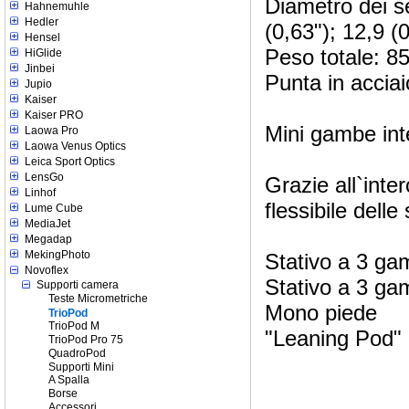
Diametro dei s
Hahnemuhle
Hedler
(0,63"); 12,9 (0
Hensel
Peso totale: 85
HiGlide
Jinbei
Punta in acciai
Jupio
Kaiser
Kaiser PRO
Mini gambe int
Laowa Pro
Laowa Venus Optics
Leica Sport Optics
LensGo
Grazie all`inte
Linhof
flessibile delle
Lume Cube
MediaJet
Megadap
MekingPhoto
Stativo a 3 ga
Novoflex
Stativo a 3 gam
Supporti camera
Teste Micrometriche
Mono piede
TrioPod
TrioPod M
"Leaning Pod" 
TrioPod Pro 75
QuadroPod
Supporti Mini
A Spalla
Borse
Accessori