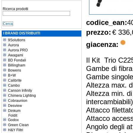
Ricerca prodotti
codice_ean:
4
prezzo:
€ 336,
I BRAND DISTRIBUITI
9Solutions
giacenza:
Aurora
Aurora PRO
Awagami
Il Kit Trio C2
BD Fondali
Billingham
Gambe di fibra 
Bowens
Gambe singole:
B+W
Calibrite
Altezza max. d
Cambo
Canson Infinity
Altezza min. d
Chimera Lighting
intercambiabili)
Cobraunion
Desview
Attacco filettat
Dinkum
Foldit
Attacco accesso
Godox
Angolo degli at
Green Clean
H&Y Filtri