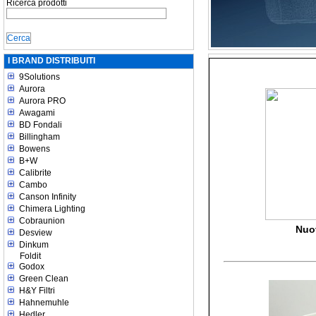
Ricerca prodotti
I BRAND DISTRIBUITI
9Solutions
Aurora
Aurora PRO
Awagami
BD Fondali
Billingham
Bowens
B+W
Calibrite
Cambo
Canson Infinity
Chimera Lighting
Cobraunion
Nuo
Desview
Dinkum
Foldit
Godox
Green Clean
H&Y Filtri
Hahnemuhle
Hedler