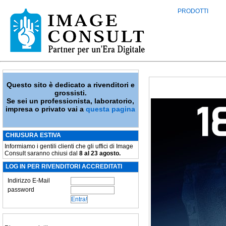
PRODOTTI
Questo sito è dedicato a rivenditori e
grossisti.
Se sei un professionista, laboratorio,
impresa o privato vai a
questa pagina
CHIUSURA ESTIVA
Informiamo i gentili clienti che gli uffici di Image
Consult saranno chiusi dal
8 al 23 agosto.
LOG IN PER RIVENDITORI ACCREDITATI
Indirizzo E-Mail
password