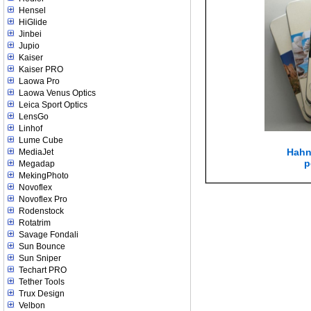
Hensel
HiGlide
Jinbei
Jupio
Kaiser
Kaiser PRO
Laowa Pro
Laowa Venus Optics
Leica Sport Optics
LensGo
Linhof
Lume Cube
Hahn
MediaJet
p
Megadap
MekingPhoto
Novoflex
Novoflex Pro
Rodenstock
Rotatrim
Savage Fondali
Sun Bounce
Sun Sniper
Techart PRO
Tether Tools
Trux Design
Velbon