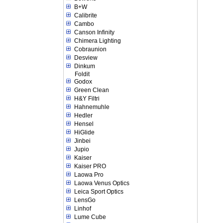
B+W
Calibrite
Cambo
Canson Infinity
Chimera Lighting
Cobraunion
Desview
Dinkum
Foldit
Godox
Green Clean
H&Y Filtri
Hahnemuhle
Hedler
Hensel
HiGlide
Jinbei
Jupio
Kaiser
Kaiser PRO
Laowa Pro
Laowa Venus Optics
Leica Sport Optics
LensGo
Linhof
Lume Cube