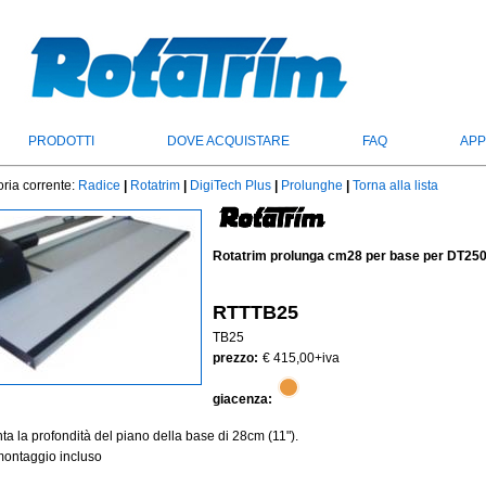
PRODOTTI
DOVE ACQUISTARE
FAQ
APP
ria corrente:
Radice
|
Rotatrim
|
DigiTech Plus
|
Prolunghe
|
Torna alla lista
Rotatrim prolunga cm28 per base per DT25
RTTTB25
TB25
prezzo:
€ 415,00
+iva
giacenza:
a la profondità del piano della base di 28cm (11").
 montaggio incluso