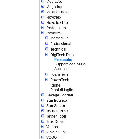
MediaJet
Megadap
MekingPhoto
Novoflex
Novoflex Pro
Rodenstock
Rotatrim
MasterCut
Professional
Technical
DigiTech Plus
Prolunghe
Supporti con cesto
Accessori
FoamTech
PowerTech
Righe
Piani di taglio
Savage Fondali
Sun Bounce
Sun Sniper
Techart PRO
Tether Tools
Trux Design
Velbon
VisibleDust
VSGO