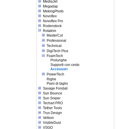
MediaJet
Megadap
MekingPhoto
Novoflex
Novoflex Pro
Rodenstock
Rotatrim
MasterCut
Professional
Technical
DigiTech Plus
FoamTech
Prolunghe
Supporti con cesto
Accessori
PowerTech
Righe
Piani di taglio
Savage Fondali
Sun Bounce
Sun Sniper
Techart PRO
Tether Tools
Trux Design
Velbon
VisibleDust
VSGO