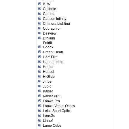
B+W
Calibrite
Cambo
Canson Infinity
Chimera Lighting
Cobraunion
Desview
Dinkum
Foldit
Godox
Green Clean
H&Y Filtri
Hahnemuhle
Hedler
Hensel
HiGlide
Jinbei
Jupio
Kaiser
Kaiser PRO
Laowa Pro
Laowa Venus Optics
Leica Sport Optics
LensGo
Linhof
Lume Cube