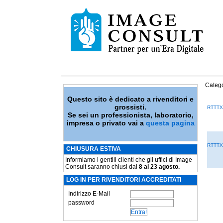
Catego
Questo sito è dedicato a rivenditori e
grossisti.
RTTTX
Se sei un professionista, laboratorio,
impresa o privato vai a
questa pagina
RTTTX
CHIUSURA ESTIVA
Informiamo i gentili clienti che gli uffici di Image
Consult saranno chiusi dal
8 al 23 agosto.
LOG IN PER RIVENDITORI ACCREDITATI
Indirizzo E-Mail
password