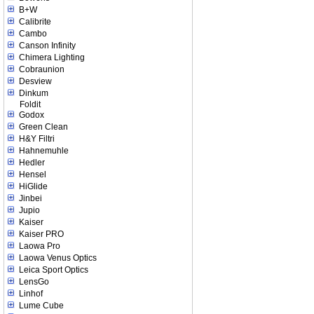
B+W
Calibrite
Cambo
Canson Infinity
Chimera Lighting
Cobraunion
Desview
Dinkum
Foldit
Godox
Green Clean
H&Y Filtri
Hahnemuhle
Hedler
Hensel
HiGlide
Jinbei
Jupio
Kaiser
Kaiser PRO
Laowa Pro
Laowa Venus Optics
Leica Sport Optics
LensGo
Linhof
Lume Cube