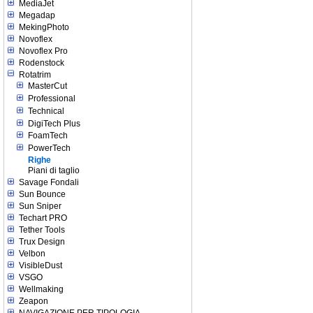
MediaJet
Megadap
MekingPhoto
Novoflex
Novoflex Pro
Rodenstock
Rotatrim
MasterCut
Professional
Technical
DigiTech Plus
FoamTech
PowerTech
Righe
Piani di taglio
Savage Fondali
Sun Bounce
Sun Sniper
Techart PRO
Tether Tools
Trux Design
Velbon
VisibleDust
VSGO
Wellmaking
Zeapon