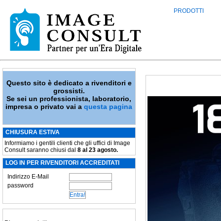
PRODOTTI
Questo sito è dedicato a rivenditori e
grossisti.
Se sei un professionista, laboratorio,
impresa o privato vai a
questa pagina
CHIUSURA ESTIVA
Informiamo i gentili clienti che gli uffici di Image
Consult saranno chiusi dal
8 al 23 agosto.
LOG IN PER RIVENDITORI ACCREDITATI
Indirizzo E-Mail
password