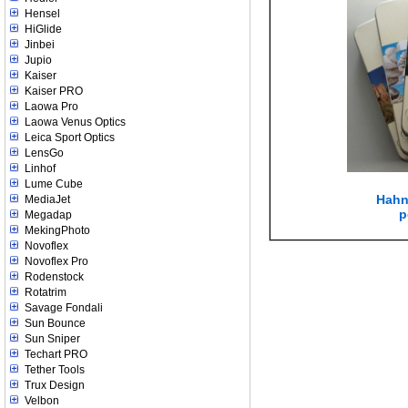
Hensel
HiGlide
Jinbei
Jupio
Kaiser
Kaiser PRO
Laowa Pro
Laowa Venus Optics
Leica Sport Optics
LensGo
Linhof
Lume Cube
Hahn
MediaJet
p
Megadap
MekingPhoto
Novoflex
Novoflex Pro
Rodenstock
Rotatrim
Savage Fondali
Sun Bounce
Sun Sniper
Techart PRO
Tether Tools
Trux Design
Velbon