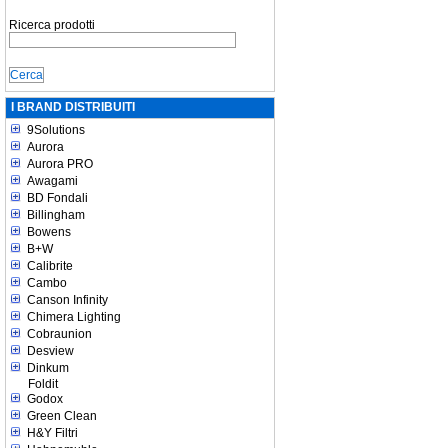
Ricerca prodotti
I BRAND DISTRIBUITI
9Solutions
Aurora
Aurora PRO
Awagami
BD Fondali
Billingham
Bowens
B+W
Calibrite
Cambo
Canson Infinity
Chimera Lighting
Cobraunion
Desview
Dinkum
Foldit
Godox
Green Clean
H&Y Filtri