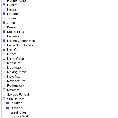
Hahnemuhle
Hedler
Hensel
HiGlide
Jinbei
Jupio
Kaiser
Kaiser PRO
Laowa Pro
Laowa Venus Optics
Leica Sport Optics
LensGo
Linhof
Lume Cube
MediaJet
Megadap
MekingPhoto
Novoflex
Novoflex Pro
Rodenstock
Rotatrim
Savage Fondali
Sun Bounce
Riflettori
Diffusori
Wind Killer
Bounce Wall