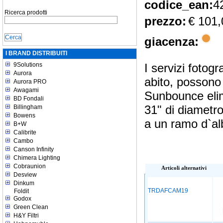
codice_ean:
4
Ricerca prodotti
prezzo:
€ 101,
giacenza:
I BRAND DISTRIBUITI
9Solutions
I servizi fotog
Aurora
abito, possono
Aurora PRO
Awagami
Sunbounce elimi
BD Fondali
31" di diametr
Billingham
Bowens
a un ramo d`alb
B+W
Calibrite
Cambo
Canson Infinity
Chimera Lighting
Cobraunion
Articoli alternativi
Desview
Dinkum
TRDAFCAM19
Foldit
Godox
Green Clean
H&Y Filtri