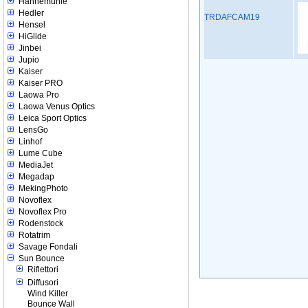
Hahnemuhle
Hedler
TRDAFCAM19
Hensel
HiGlide
Jinbei
Jupio
Kaiser
Kaiser PRO
Laowa Pro
Laowa Venus Optics
Leica Sport Optics
LensGo
Linhof
Lume Cube
MediaJet
Megadap
MekingPhoto
Novoflex
Novoflex Pro
Rodenstock
Rotatrim
Savage Fondali
Sun Bounce
Riflettori
Diffusori
Wind Killer
Bounce Wall