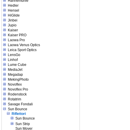
Hahnemuhle
Hedler
Hensel
HiGlide
Jinbei
Jupio
Kaiser
Kaiser PRO
Laowa Pro
Laowa Venus Optics
Leica Sport Optics
LensGo
Linhof
Lume Cube
MediaJet
Megadap
MekingPhoto
Novoflex
Novoflex Pro
Rodenstock
Rotatrim
Savage Fondali
Sun Bounce
Riflettori
Sun Bounce
Sun Strip
Sun Mover