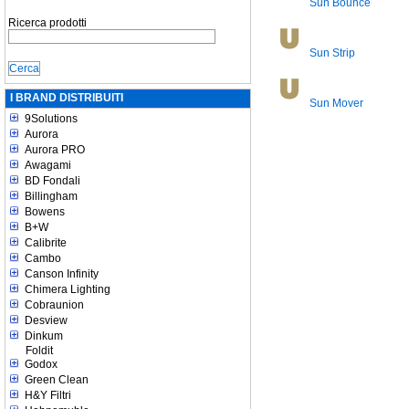
Sun Bounce
Ricerca prodotti
Sun Strip
I BRAND DISTRIBUITI
Sun Mover
9Solutions
Aurora
Aurora PRO
Awagami
BD Fondali
Billingham
Bowens
B+W
Calibrite
Cambo
Canson Infinity
Chimera Lighting
Cobraunion
Desview
Dinkum
Foldit
Godox
Green Clean
H&Y Filtri