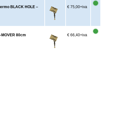
chermo BLACK HOLE –
€ 75,00
+iva
UN-MOVER 80cm
€ 66,40
+iva