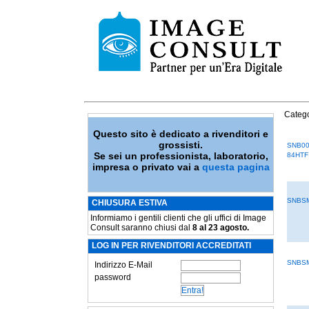
Catego
Questo sito è dedicato a rivenditori e
grossisti.
SNB00
Se sei un professionista, laboratorio,
84HTF
impresa o privato vai a
questa pagina
SNBSM
CHIUSURA ESTIVA
Informiamo i gentili clienti che gli uffici di Image
Consult saranno chiusi dal
8 al 23 agosto.
LOG IN PER RIVENDITORI ACCREDITATI
SNBSM
Indirizzo E-Mail
password