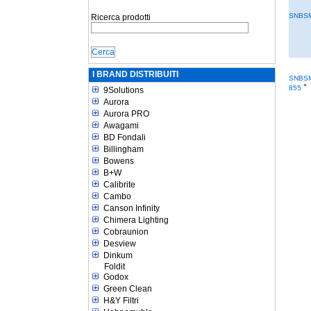
SNBSM
Ricerca prodotti
I BRAND DISTRIBUITI
SNBS
°
855
9Solutions
Aurora
Aurora PRO
Awagami
BD Fondali
Billingham
Bowens
B+W
Calibrite
Cambo
Canson Infinity
Chimera Lighting
Cobraunion
Desview
Dinkum
Foldit
Godox
Green Clean
H&Y Filtri