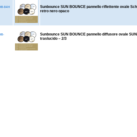
Sunbounce SUN BOUNCE pannello riflettente ovale S
8-84H
retro nero opaco
Sunbounce SUN BOUNCE pannello diffusore ovale S
M8-
traslucido – 2/3