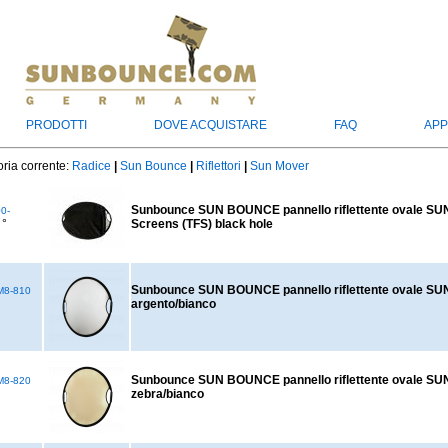
PRODOTTI
DOVE ACQUISTARE
FAQ
APP
ria corrente:
Radice
|
Sun Bounce
|
Riflettori
|
Sun Mover
Sunbounce SUN BOUNCE pannello riflettente ovale SU
0-
°
Screens (TFS) black hole
Sunbounce SUN BOUNCE pannello riflettente ovale 
8-810
argento/bianco
Sunbounce SUN BOUNCE pannello riflettente ovale 
8-820
zebra/bianco