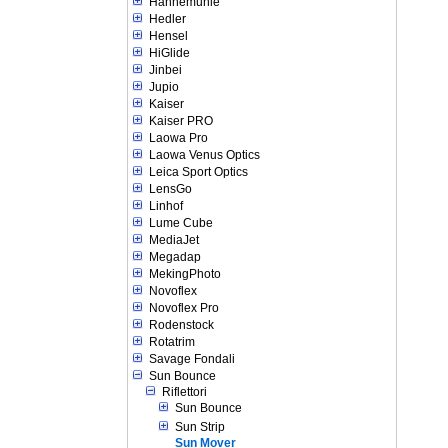
Hahnemuhle
Hedler
Hensel
HiGlide
Jinbei
Jupio
Kaiser
Kaiser PRO
Laowa Pro
Laowa Venus Optics
Leica Sport Optics
LensGo
Linhof
Lume Cube
MediaJet
Megadap
MekingPhoto
Novoflex
Novoflex Pro
Rodenstock
Rotatrim
Savage Fondali
Sun Bounce
Riflettori
Sun Bounce
Sun Strip
Sun Mover