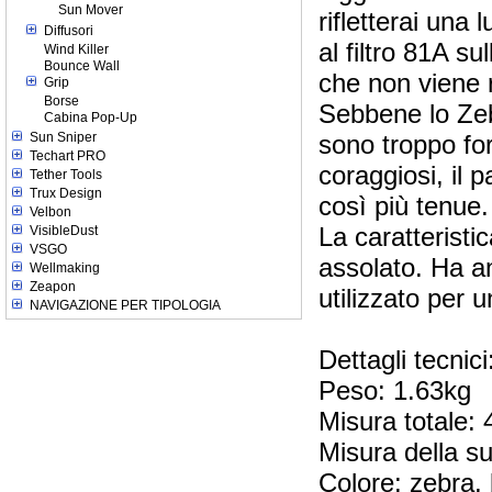
Sun Mover
rifletterai una
Diffusori
al filtro 81A s
Wind Killer
Bounce Wall
che non viene r
Grip
Borse
Sebbene lo Zebr
Cabina Pop-Up
Sun Sniper
sono troppo fort
Techart PRO
coraggiosi, il 
Tether Tools
Trux Design
così più tenue.
Velbon
La caratteristi
VisibleDust
VSGO
assolato. Ha a
Wellmaking
Zeapon
utilizzato per u
NAVIGAZIONE PER TIPOLOGIA
Dettagli tecnici
Peso: 1.63kg
Misura totale:
Misura della su
Colore: zebra,