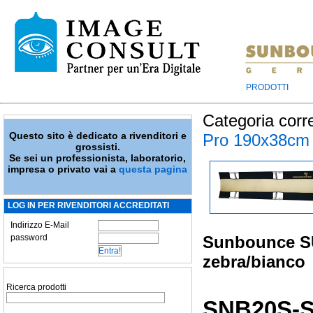
PRODOTTI
Categoria corr
Questo sito è dedicato a rivenditori e
Pro 190x38cm
grossisti.
Se sei un professionista, laboratorio,
impresa o privato vai a
questa pagina
LOG IN PER RIVENDITORI ACCREDITATI
Indirizzo E-Mail
password
Sunbounce SUN
zebra/bianco
Ricerca prodotti
SNB20S-S