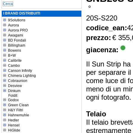
°
I BRAND DISTRIBUITI
20S-S220
9Solutions
Aurora
codice_ean:
4
Aurora PRO
Awagami
prezzo:
€ 355,
BD Fondali
Billingham
giacenza:
Bowens
B+W
Calibrite
Il Sun Strip ha 
Cambo
per separare il
Canson Infinity
Chimera Lighting
come luce di fo
Cobraunion
Desview
meno di un minu
Dinkum
ogni fotografo.
Foldit
Godox
Green Clean
H&Y Filtri
Telaio
Hahnemuhle
Hedler
Il telaio breve
Hensel
estremamente s
HiGlide