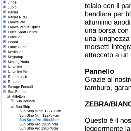
Jinbei
telaio con il p
Jupio
bandiera per b
Kaiser
Kaiser PRO
alluminio anodi
Laowa Pro
Laowa Venus Optics
una borsa con 
Leica Sport Optics
una lunghezza 
LensGo
Linhof
morsetti integr
Lume Cube
MediaJet
attaccato a un 
Megadap
MekingPhoto
Novoflex
Pannello
Novoflex Pro
Rodenstock
Grazie al nostr
Rotatrim
tamburo, garant
Savage Fondali
Sun Bounce
Riflettori
Sun Bounce
ZEBRA/BIAN
Sun Strip
Sun Strip Micro 122x38cm
Sun Strip Mini 122x57cm
Questo è il nos
Sun Strip Pro 190x38cm
Sun Strip Pro 190x57cm
leggermente la 
Sun Strip Pro 190x76cm