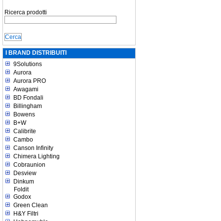
Ricerca prodotti
I BRAND DISTRIBUITI
9Solutions
Aurora
Aurora PRO
Awagami
BD Fondali
Billingham
Bowens
B+W
Calibrite
Cambo
Canson Infinity
Chimera Lighting
Cobraunion
Desview
Dinkum
Foldit
Godox
Green Clean
H&Y Filtri