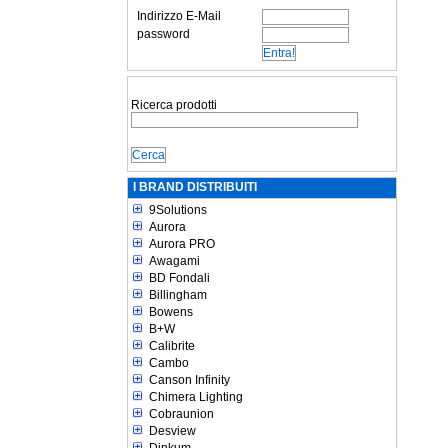
Indirizzo E-Mail
password
Ricerca prodotti
I BRAND DISTRIBUITI
9Solutions
Aurora
Aurora PRO
Awagami
BD Fondali
Billingham
Bowens
B+W
Calibrite
Cambo
Canson Infinity
Chimera Lighting
Cobraunion
Desview