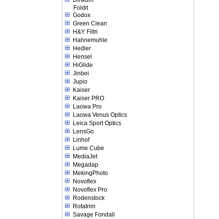
Dinkum
Foldit
Godox
Green Clean
H&Y Filtri
Hahnemuhle
Hedler
Hensel
HiGlide
Jinbei
Jupio
Kaiser
Kaiser PRO
Laowa Pro
Laowa Venus Optics
Leica Sport Optics
LensGo
Linhof
Lume Cube
MediaJet
Megadap
MekingPhoto
Novoflex
Novoflex Pro
Rodenstock
Rotatrim
Savage Fondali