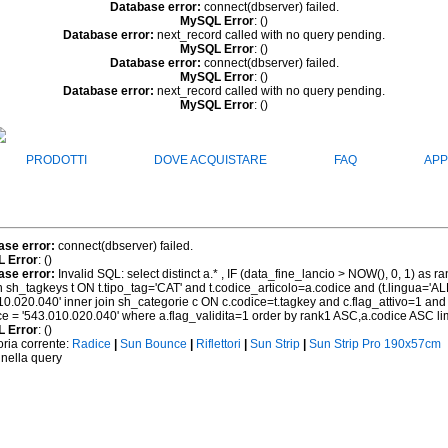
Database error:
connect(dbserver) failed.
MySQL Error
: ()
Database error:
next_record called with no query pending.
MySQL Error
: ()
Database error:
connect(dbserver) failed.
MySQL Error
: ()
Database error:
next_record called with no query pending.
MySQL Error
: ()
PRODOTTI
DOVE ACQUISTARE
FAQ
APP
ase error:
connect(dbserver) failed.
 Error
: ()
ase error:
Invalid SQL: select distinct a.* , IF (data_fine_lancio > NOW(), 0, 1) as 
oin sh_tagkeys t ON t.tipo_tag='CAT' and t.codice_articolo=a.codice and (t.lingua='A
10.020.040' inner join sh_categorie c ON c.codice=t.tagkey and c.flag_attivo=1 and
ce = '543.010.020.040' where a.flag_validita=1 order by rank1 ASC,a.codice ASC li
 Error
: ()
ria corrente:
Radice
|
Sun Bounce
|
Riflettori
|
Sun Strip
|
Sun Strip Pro 190x57cm
 nella query