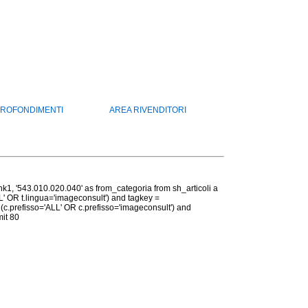
ROFONDIMENTI
AREA RIVENDITORI
rank1, '543.010.020.040' as from_categoria from sh_articoli a
LL' OR t.lingua='imageconsult') and tagkey =
 (c.prefisso='ALL' OR c.prefisso='imageconsult') and
mit 80