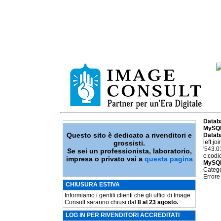
Datab
MySQL
Questo sito è dedicato a rivenditori e
Datab
left j
grossisti.
'543.0
Se sei un professionista, laboratorio,
c.codi
impresa o privato vai a
questa pagina
MySQL
Catego
Errore
CHIUSURA ESTIVA
Informiamo i gentili clienti che gli uffici di Image
Consult saranno chiusi dal
8 al 23 agosto.
LOG IN PER RIVENDITORI ACCREDITATI