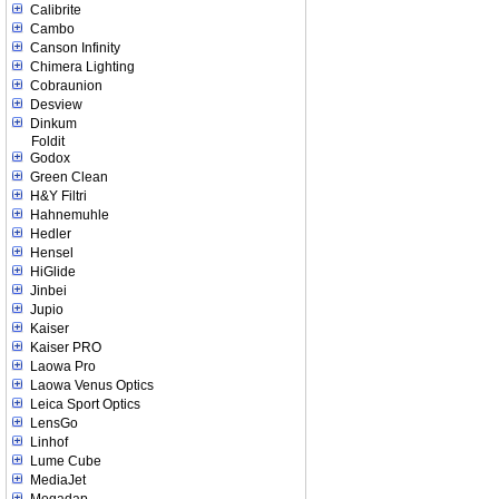
Calibrite
Cambo
Canson Infinity
Chimera Lighting
Cobraunion
Desview
Dinkum
Foldit
Godox
Green Clean
H&Y Filtri
Hahnemuhle
Hedler
Hensel
HiGlide
Jinbei
Jupio
Kaiser
Kaiser PRO
Laowa Pro
Laowa Venus Optics
Leica Sport Optics
LensGo
Linhof
Lume Cube
MediaJet