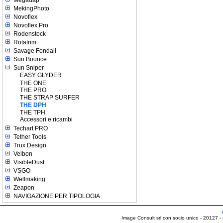
Megadap
MekingPhoto
Novoflex
Novoflex Pro
Rodenstock
Rotatrim
Savage Fondali
Sun Bounce
Sun Sniper
EASY GLYDER
THE ONE
THE PRO
THE STRAP SURFER
THE DPH
THE TPH
Accessori e ricambi
Techart PRO
Tether Tools
Trux Design
Velbon
VisibleDust
VSGO
Wellmaking
Zeapon
NAVIGAZIONE PER TIPOLOGIA
Image Consult srl con socio unico - 20127 -