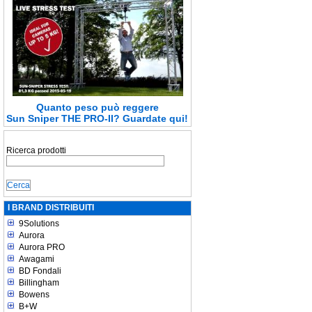
Quanto peso può reggere
Sun Sniper THE PRO-II
? Guardate qui!
Ricerca prodotti
I BRAND DISTRIBUITI
9Solutions
Aurora
Aurora PRO
Awagami
BD Fondali
Billingham
Bowens
B+W