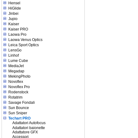
Hensel
HiGlide
Jinbei
Jupio
Kaiser
Kaiser PRO
Laowa Pro
Laowa Venus Optics
Leica Sport Optics
LensGo
Linhof
Lume Cube
MediaJet
Megadap
MekingPhoto
Novoflex
Novoflex Pro
Rodenstock
Rotatrim
Savage Fondali
Sun Bounce
Sun Sniper
Techart PRO
Adattatori Autofocus
Adattatori baionette
Adattatore GFX
Accessori