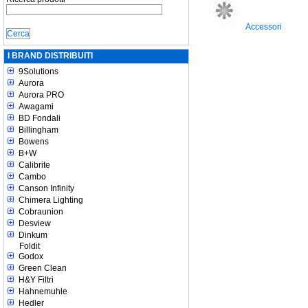
Accessori
I BRAND DISTRIBUITI
9Solutions
Aurora
Aurora PRO
Awagami
BD Fondali
Billingham
Bowens
B+W
Calibrite
Cambo
Canson Infinity
Chimera Lighting
Cobraunion
Desview
Dinkum
Foldit
Godox
Green Clean
H&Y Filtri
Hahnemuhle
Hedler