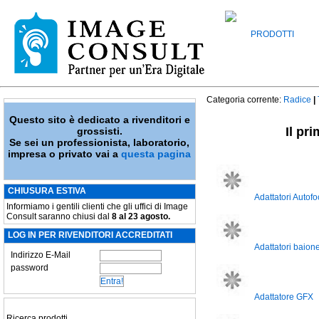
PRODOTTI
Categoria corrente:
Radice
|
Questo sito è dedicato a rivenditori e
Il pr
grossisti.
Se sei un professionista, laboratorio,
impresa o privato vai a
questa pagina
CHIUSURA ESTIVA
Adattatori Autof
Informiamo i gentili clienti che gli uffici di Image
Consult saranno chiusi dal
8 al 23 agosto.
LOG IN PER RIVENDITORI ACCREDITATI
Adattatori baione
Indirizzo E-Mail
password
Adattatore GFX
Ricerca prodotti