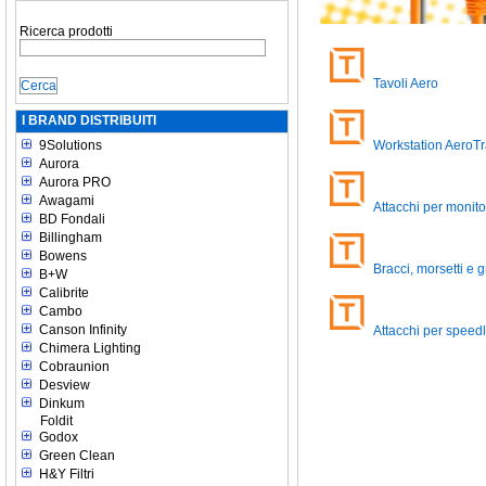
Ricerca prodotti
Tavoli Aero
I BRAND DISTRIBUITI
9Solutions
Workstation AeroT
Aurora
Aurora PRO
Awagami
Attacchi per monito
BD Fondali
Billingham
Bowens
Bracci, morsetti e g
B+W
Calibrite
Cambo
Canson Infinity
Attacchi per speedl
Chimera Lighting
Cobraunion
Desview
Dinkum
Foldit
Godox
Green Clean
H&Y Filtri