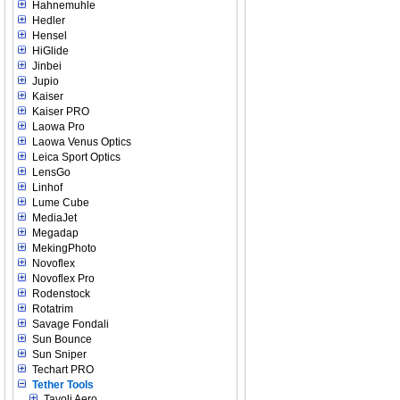
Hahnemuhle
Hedler
Hensel
HiGlide
Jinbei
Jupio
Kaiser
Kaiser PRO
Laowa Pro
Laowa Venus Optics
Leica Sport Optics
LensGo
Linhof
Lume Cube
MediaJet
Megadap
MekingPhoto
Novoflex
Novoflex Pro
Rodenstock
Rotatrim
Savage Fondali
Sun Bounce
Sun Sniper
Techart PRO
Tether Tools
Tavoli Aero