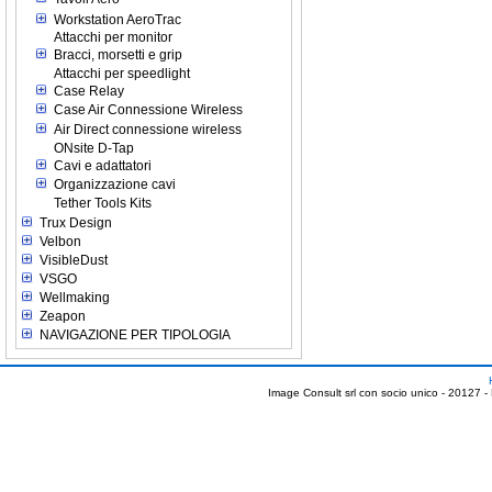
Workstation AeroTrac
Attacchi per monitor
Bracci, morsetti e grip
Attacchi per speedlight
Case Relay
Case Air Connessione Wireless
Air Direct connessione wireless
ONsite D-Tap
Cavi e adattatori
Organizzazione cavi
Tether Tools Kits
Trux Design
Velbon
VisibleDust
VSGO
Wellmaking
Zeapon
NAVIGAZIONE PER TIPOLOGIA
Image Consult srl con socio unico - 20127 -