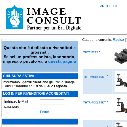
PRODOTTI
Categoria corrente:
Radice
|
Questo sito è dedicato a rivenditori e
grossisti.
°
THTRM715
Se sei un professionista, laboratorio,
impresa o privato vai a
questa pagina
CHIUSURA ESTIVA
°
THTRMCCL15KT
Informiamo i gentili clienti che gli uffici di Image
Consult saranno chiusi dal
8 al 23 agosto.
LOG IN PER RIVENDITORI ACCREDITATI
Indirizzo E-Mail
°
THTRMCCL25KT
password