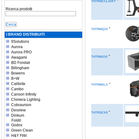
°
THTRMCCL40KT
Ricerca prodotti
°
THTRMQ20
I BRAND DISTRIBUITI
9Solutions
Aurora
Aurora PRO
°
THTRMS30
Awagami
BD Fondali
Billingham
Bowens
B+W
Calibrite
°
THTRMSLX
Cambo
Canson Infinity
Chimera Lighting
Cobraunion
Desview
°
THTRSEX8
Dinkum
Foldit
Godox
Green Clean
H&Y Filtri