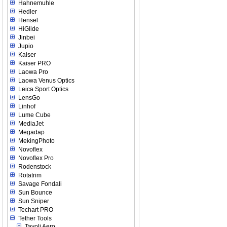
Hahnemuhle
Hedler
Hensel
HiGlide
Jinbei
Jupio
Kaiser
Kaiser PRO
Laowa Pro
Laowa Venus Optics
Leica Sport Optics
LensGo
Linhof
Lume Cube
MediaJet
Megadap
MekingPhoto
Novoflex
Novoflex Pro
Rodenstock
Rotatrim
Savage Fondali
Sun Bounce
Sun Sniper
Techart PRO
Tether Tools
Tavoli Aero