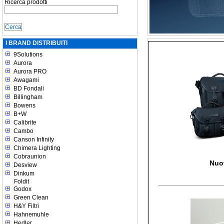
Ricerca prodotti
I BRAND DISTRIBUITI
9Solutions
Aurora
Aurora PRO
Awagami
BD Fondali
Billingham
Bowens
B+W
Calibrite
Cambo
Canson Infinity
Chimera Lighting
Cobraunion
Nuo
Desview
Dinkum
Foldit
Godox
Green Clean
H&Y Filtri
Hahnemuhle
Hedler