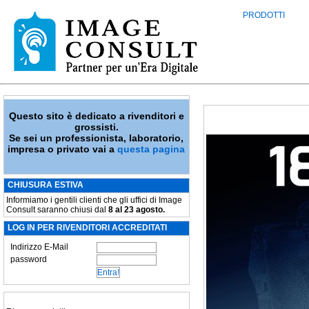
PRODOTTI
Questo sito è dedicato a rivenditori e
grossisti.
Se sei un professionista, laboratorio,
impresa o privato vai a
questa pagina
CHIUSURA ESTIVA
Informiamo i gentili clienti che gli uffici di Image
Consult saranno chiusi dal
8 al 23 agosto.
LOG IN PER RIVENDITORI ACCREDITATI
Indirizzo E-Mail
password