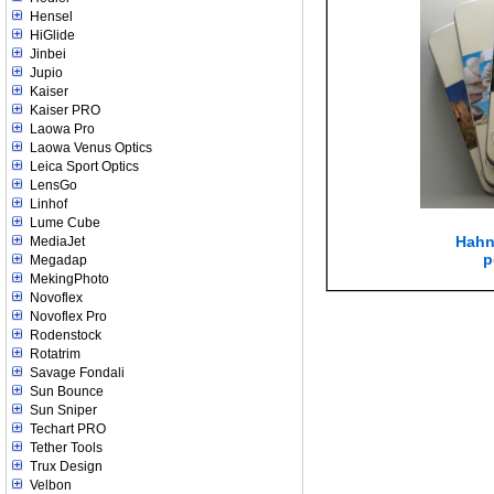
Hensel
HiGlide
Jinbei
Jupio
Kaiser
Kaiser PRO
Laowa Pro
Laowa Venus Optics
Leica Sport Optics
LensGo
Linhof
Lume Cube
Hahn
MediaJet
p
Megadap
MekingPhoto
Novoflex
Novoflex Pro
Rodenstock
Rotatrim
Savage Fondali
Sun Bounce
Sun Sniper
Techart PRO
Tether Tools
Trux Design
Velbon