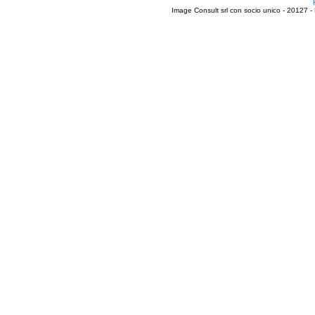
Image Consult srl con socio unico - 20127 -