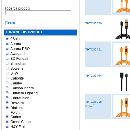
Ricerca prodotti
THTCU5450
I BRAND DISTRIBUITI
9Solutions
Aurora
Aurora PRO
THTCU5451
Awagami
BD Fondali
Billingham
Bowens
B+W
°
THTCU5464
Calibrite
Cambo
Canson Infinity
Chimera Lighting
Cobraunion
THTCU8015-
Desview
°
ORG
Dinkum
Foldit
Godox
Green Clean
H&Y Filtri