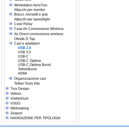
Workstation AeroTrac
Attacchi per monitor
Bracci, morsetti e grip
Attacchi per speedlight
Case Relay
Case Air Connessione Wireless
Air Direct connessione wireless
ONsite D-Tap
Cavi e adattatori
USB 2.0
USB 3.0
USB-C
USB-C Optima
USB-C Optima Boost
TetherBoost
HDMI
Organizzazione cavi
Tether Tools Kits
Trux Design
Velbon
VisibleDust
VSGO
Wellmaking
Zeapon
NAVIGAZIONE PER TIPOLOGIA