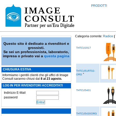
PRODOTTI
Categoria corrente:
Radice
|
Questo sito è dedicato a rivenditori e
grossisti.
THTCU1917
Se sei un professionista, laboratorio,
impresa o privato vai a
questa pagina
CHIUSURA ESTIVA
THTCU51RT02-
°
ORG
Informiamo i gentili clienti che gli uffici di Image
Consult saranno chiusi dal
8 al 23 agosto.
LOG IN PER RIVENDITORI ACCREDITATI
THTCU5401
Indirizzo E-Mail
password
THTCU5430ORG