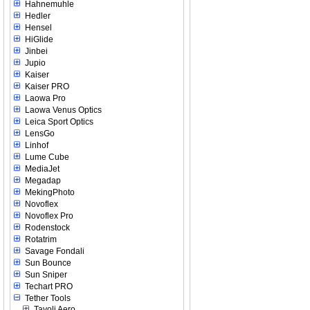
Hahnemuhle
Hedler
Hensel
HiGlide
Jinbei
Jupio
Kaiser
Kaiser PRO
Laowa Pro
Laowa Venus Optics
Leica Sport Optics
LensGo
Linhof
Lume Cube
MediaJet
Megadap
MekingPhoto
Novoflex
Novoflex Pro
Rodenstock
Rotatrim
Savage Fondali
Sun Bounce
Sun Sniper
Techart PRO
Tether Tools
Tavoli Aero