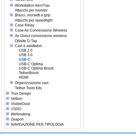
Workstation AeroTrac
Attacchi per monitor
Bracci, morsetti e grip
Attacchi per speedlight
Case Relay
Case Air Connessione Wireless
Air Direct connessione wireless
ONsite D-Tap
Cavi e adattatori
USB 2.0
USB 3.0
USB-C
USB-C Optima
USB-C Optima Boost
TetherBoost
HDMI
Organizzazione cavi
Tether Tools Kits
Trux Design
Velbon
VisibleDust
VSGO
Wellmaking
Zeapon
NAVIGAZIONE PER TIPOLOGIA