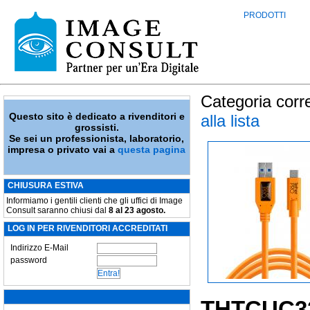
PRODOTTI
Categoria corr
Questo sito è dedicato a rivenditori e
alla lista
grossisti.
Se sei un professionista, laboratorio,
impresa o privato vai a
questa pagina
CHIUSURA ESTIVA
Informiamo i gentili clienti che gli uffici di Image
Consult saranno chiusi dal
8 al 23 agosto.
LOG IN PER RIVENDITORI ACCREDITATI
Indirizzo E-Mail
password
THTCUC3