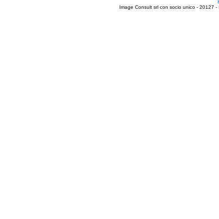
Image Consult srl con socio unico - 20127 -