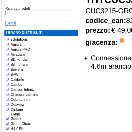
Ricerca prodotti
CUC3215-OR
codice_ean:
8
prezzo:
€ 49,0
I BRAND DISTRIBUITI
9Solutions
giacenza:
Aurora
Aurora PRO
Awagami
Connessione 
BD Fondali
4.6m arancio
Billingham
Bowens
B+W
Calibrite
Cambo
Canson Infinity
Chimera Lighting
Cobraunion
Desview
Dinkum
Foldit
Godox
Green Clean
H&Y Filtri