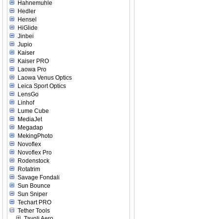
Hahnemuhle
Hedler
Hensel
HiGlide
Jinbei
Jupio
Kaiser
Kaiser PRO
Laowa Pro
Laowa Venus Optics
Leica Sport Optics
LensGo
Linhof
Lume Cube
MediaJet
Megadap
MekingPhoto
Novoflex
Novoflex Pro
Rodenstock
Rotatrim
Savage Fondali
Sun Bounce
Sun Sniper
Techart PRO
Tether Tools
Tavoli Aero