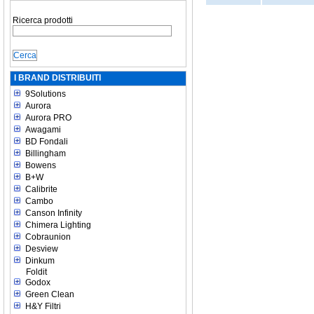
Ricerca prodotti
I BRAND DISTRIBUITI
9Solutions
Aurora
Aurora PRO
Awagami
BD Fondali
Billingham
Bowens
B+W
Calibrite
Cambo
Canson Infinity
Chimera Lighting
Cobraunion
Desview
Dinkum
Foldit
Godox
Green Clean
H&Y Filtri