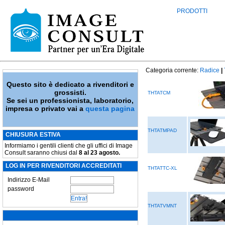
PRODOTTI
Categoria corrente:
Radice
|
Questo sito è dedicato a rivenditori e
grossisti.
THTATCM
Se sei un professionista, laboratorio,
impresa o privato vai a
questa pagina
THTATMPAD
CHIUSURA ESTIVA
Informiamo i gentili clienti che gli uffici di Image
Consult saranno chiusi dal
8 al 23 agosto.
LOG IN PER RIVENDITORI ACCREDITATI
THTATTC-XL
Indirizzo E-Mail
password
THTATVMNT