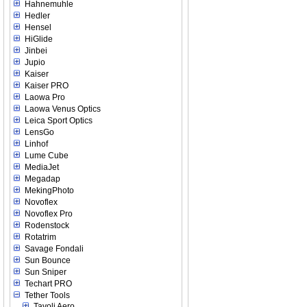
Hahnemuhle
Hedler
Hensel
HiGlide
Jinbei
Jupio
Kaiser
Kaiser PRO
Laowa Pro
Laowa Venus Optics
Leica Sport Optics
LensGo
Linhof
Lume Cube
MediaJet
Megadap
MekingPhoto
Novoflex
Novoflex Pro
Rodenstock
Rotatrim
Savage Fondali
Sun Bounce
Sun Sniper
Techart PRO
Tether Tools
Tavoli Aero