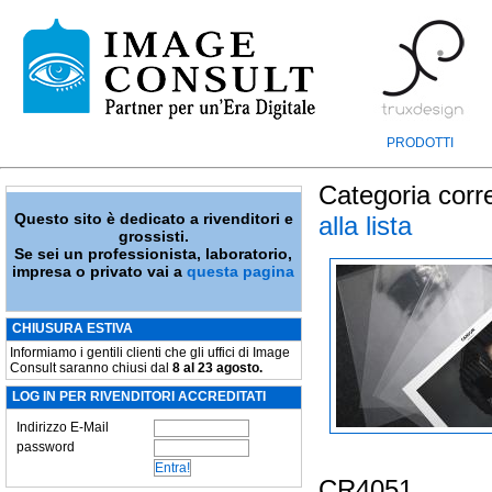
PRODOTTI
Categoria corr
Questo sito è dedicato a rivenditori e
alla lista
grossisti.
Se sei un professionista, laboratorio,
impresa o privato vai a
questa pagina
CHIUSURA ESTIVA
Informiamo i gentili clienti che gli uffici di Image
Consult saranno chiusi dal
8 al 23 agosto.
LOG IN PER RIVENDITORI ACCREDITATI
Indirizzo E-Mail
password
CR4051