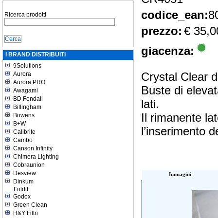
codice_ean:
8
Ricerca prodotti
prezzo:
€ 35,0
giacenza:
I BRAND DISTRIBUITI
9Solutions
Crystal Clear d
Aurora
Aurora PRO
Buste di elevat
Awagami
BD Fondali
lati.
Billingham
Il rimanente l
Bowens
B+W
l’inserimento d
Calibrite
Cambo
Canson Infinity
Chimera Lighting
Cobraunion
Desview
Immagini
Dinkum
Foldit
Godox
Green Clean
H&Y Filtri