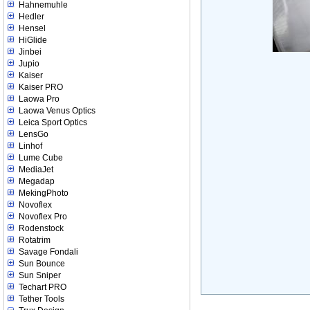
Hahnemuhle
Hedler
Hensel
HiGlide
Jinbei
Jupio
Kaiser
Kaiser PRO
Laowa Pro
Laowa Venus Optics
Leica Sport Optics
LensGo
Linhof
Lume Cube
MediaJet
Megadap
MekingPhoto
Novoflex
Novoflex Pro
Rodenstock
Rotatrim
Savage Fondali
Sun Bounce
Sun Sniper
Techart PRO
Tether Tools