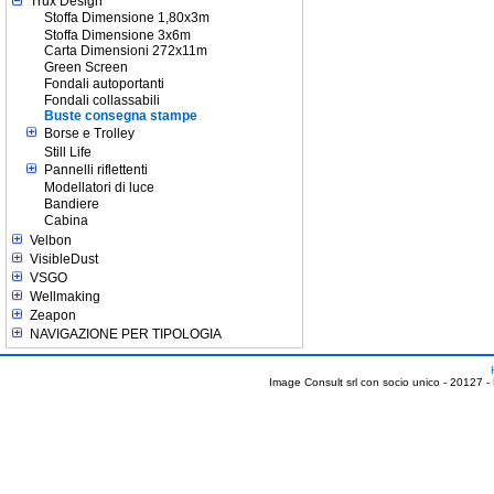
Trux Design
Stoffa Dimensione 1,80x3m
Stoffa Dimensione 3x6m
Carta Dimensioni 272x11m
Green Screen
Fondali autoportanti
Fondali collassabili
Buste consegna stampe
Borse e Trolley
Still Life
Pannelli riflettenti
Modellatori di luce
Bandiere
Cabina
Velbon
VisibleDust
VSGO
Wellmaking
Zeapon
NAVIGAZIONE PER TIPOLOGIA
Image Consult srl con socio unico - 20127 -