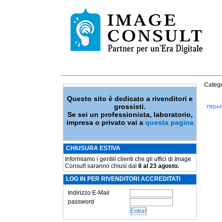
Catego
Questo sito è dedicato a rivenditori e
grossisti.
TRDA
Se sei un professionista, laboratorio,
impresa o privato vai a
questa pagina
CHIUSURA ESTIVA
Informiamo i gentili clienti che gli uffici di Image
Consult saranno chiusi dal
8 al 23 agosto.
LOG IN PER RIVENDITORI ACCREDITATI
Indirizzo E-Mail
password