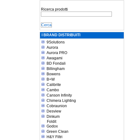
Ricerca prodotti
I BRAND DISTRIBUITI
9Solutions
Aurora
Aurora PRO
Awagami
BD Fondali
Billingham
Bowens
B+W
Calibrite
Cambo
Canson Infinity
Chimera Lighting
Cobraunion
Desview
Dinkum
Foldit
Godox
Green Clean
H&Y Filtri