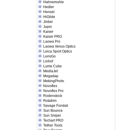
Hahnemuhle
Hedler
Hensel
HiGlide
Jinbei
Jupio
Kaiser
Kaiser PRO
Laowa Pro
Laowa Venus Optics
Leica Sport Optics
LensGo
Linhof
Lume Cube
MediaJet
Megadap
MekingPhoto
Novoflex
Novoflex Pro
Rodenstock
Rotatrim
Savage Fondali
Sun Bounce
Sun Sniper
Techart PRO
Tether Tools