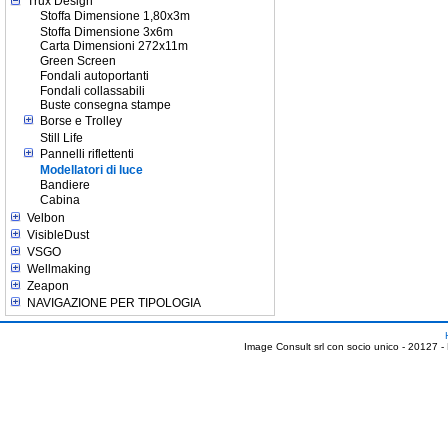
Trux Design
Stoffa Dimensione 1,80x3m
Stoffa Dimensione 3x6m
Carta Dimensioni 272x11m
Green Screen
Fondali autoportanti
Fondali collassabili
Buste consegna stampe
Borse e Trolley
Still Life
Pannelli riflettenti
Modellatori di luce
Bandiere
Cabina
Velbon
VisibleDust
VSGO
Wellmaking
Zeapon
NAVIGAZIONE PER TIPOLOGIA
Image Consult srl con socio unico - 20127 -