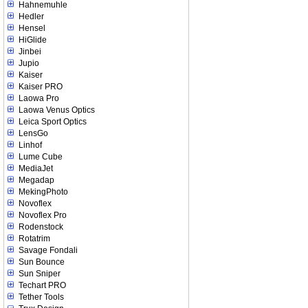
Hahnemuhle
Hedler
Hensel
HiGlide
Jinbei
Jupio
Kaiser
Kaiser PRO
Laowa Pro
Laowa Venus Optics
Leica Sport Optics
LensGo
Linhof
Lume Cube
MediaJet
Megadap
MekingPhoto
Novoflex
Novoflex Pro
Rodenstock
Rotatrim
Savage Fondali
Sun Bounce
Sun Sniper
Techart PRO
Tether Tools