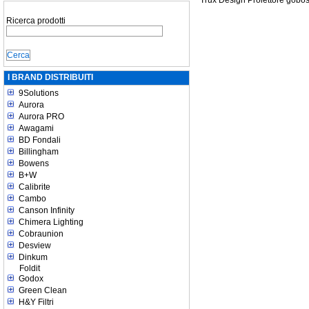
Trux Design Proiettore gob
Ricerca prodotti
I BRAND DISTRIBUITI
9Solutions
Aurora
Aurora PRO
Awagami
BD Fondali
Billingham
Bowens
B+W
Calibrite
Cambo
Canson Infinity
Chimera Lighting
Cobraunion
Desview
Dinkum
Foldit
Godox
Green Clean
H&Y Filtri