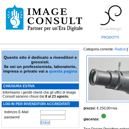
PRODOTTI
Categoria corrente:
Radice
|
Questo sito è dedicato a rivenditori e
grossisti.
Se sei un professionista, laboratorio,
impresa o privato vai a
questa pagina
CHIUSURA ESTIVA
Informiamo i gentili clienti che gli uffici di Image
Consult saranno chiusi dal
8 al 23 agosto.
LOG IN PER RIVENDITORI ACCREDITATI
prezzo:
€ 250,00
+iva
Indirizzo E-Mail
password
giacenza: