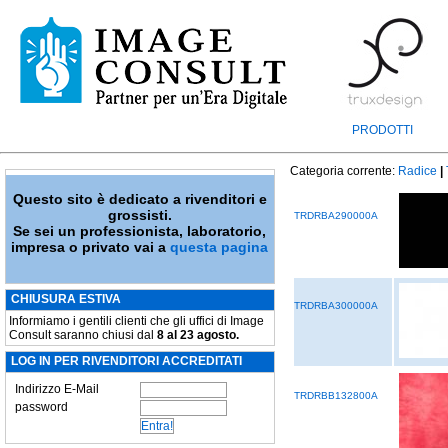
PRODOTTI
Categoria corrente:
Radice
|
Questo sito è dedicato a rivenditori e
grossisti.
TRDRBA290000A
Se sei un professionista, laboratorio,
impresa o privato vai a
questa pagina
CHIUSURA ESTIVA
TRDRBA300000A
Informiamo i gentili clienti che gli uffici di Image
Consult saranno chiusi dal
8 al 23 agosto.
LOG IN PER RIVENDITORI ACCREDITATI
Indirizzo E-Mail
TRDRBB132800A
password