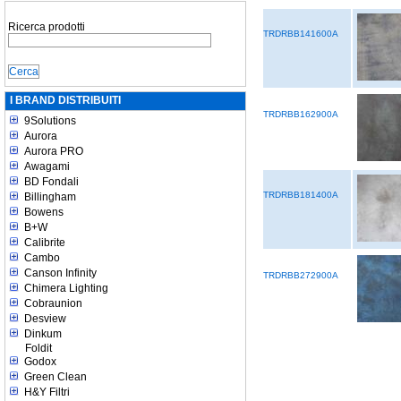
Ricerca prodotti
TRDRBB141600A
I BRAND DISTRIBUITI
TRDRBB162900A
9Solutions
Aurora
Aurora PRO
Awagami
BD Fondali
TRDRBB181400A
Billingham
Bowens
B+W
Calibrite
Cambo
Canson Infinity
TRDRBB272900A
Chimera Lighting
Cobraunion
Desview
Dinkum
Foldit
Godox
Green Clean
H&Y Filtri