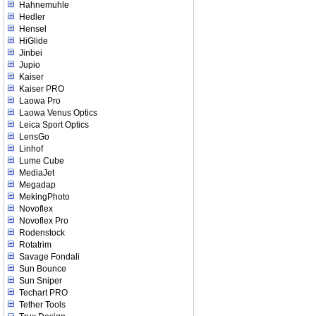
Hahnemuhle
Hedler
Hensel
HiGlide
Jinbei
Jupio
Kaiser
Kaiser PRO
Laowa Pro
Laowa Venus Optics
Leica Sport Optics
LensGo
Linhof
Lume Cube
MediaJet
Megadap
MekingPhoto
Novoflex
Novoflex Pro
Rodenstock
Rotatrim
Savage Fondali
Sun Bounce
Sun Sniper
Techart PRO
Tether Tools