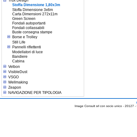
Trux Design
Stoffa Dimensione 1,80x3m
Stoffa Dimensione 3x6m
Carta Dimensioni 272x11m
Green Screen
Fondali autoportanti
Fondali collassabili
Buste consegna stampe
Borse e Trolley
Still Life
Pannelli riflettenti
Modellatori di luce
Bandiere
Cabina
Velbon
VisibleDust
VSGO
Wellmaking
Zeapon
NAVIGAZIONE PER TIPOLOGIA
Image Consult srl con socio unico - 20127 -