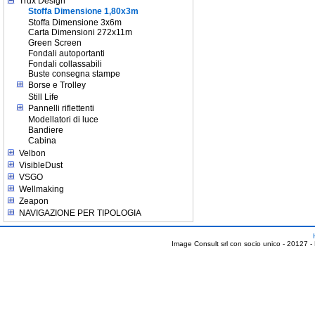
Trux Design
Stoffa Dimensione 1,80x3m
Stoffa Dimensione 3x6m
Carta Dimensioni 272x11m
Green Screen
Fondali autoportanti
Fondali collassabili
Buste consegna stampe
Borse e Trolley
Still Life
Pannelli riflettenti
Modellatori di luce
Bandiere
Cabina
Velbon
VisibleDust
VSGO
Wellmaking
Zeapon
NAVIGAZIONE PER TIPOLOGIA
Image Consult srl con socio unico - 20127 -