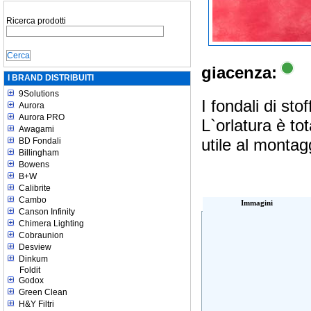
Ricerca prodotti
giacenza:
I BRAND DISTRIBUITI
9Solutions
I fondali di st
Aurora
Aurora PRO
L`orlatura è to
Awagami
utile al montag
BD Fondali
Billingham
Bowens
B+W
Calibrite
Cambo
Immagini
Canson Infinity
Chimera Lighting
Cobraunion
Desview
Dinkum
Foldit
Godox
Green Clean
H&Y Filtri