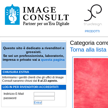
PRODOTTI
Categoria corr
Questo sito è dedicato a rivenditori e
Torna alla lista
grossisti.
Se sei un professionista, laboratorio,
impresa o privato vai a
questa pagina
CHIUSURA ESTIVA
Informiamo i gentili clienti che gli uffici di Image
Consult saranno chiusi dal
8 al 23 agosto.
LOG IN PER RIVENDITORI ACCREDITATI
Indirizzo E-Mail
password