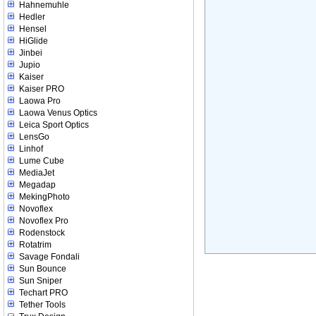
Hahnemuhle
Hedler
Hensel
HiGlide
Jinbei
Jupio
Kaiser
Kaiser PRO
Laowa Pro
Laowa Venus Optics
Leica Sport Optics
LensGo
Linhof
Lume Cube
MediaJet
Megadap
MekingPhoto
Novoflex
Novoflex Pro
Rodenstock
Rotatrim
Savage Fondali
Sun Bounce
Sun Sniper
Techart PRO
Tether Tools