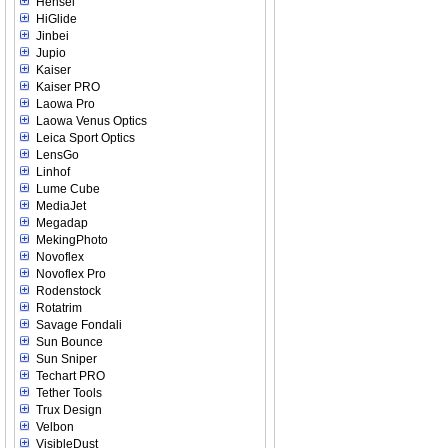
Hensel
HiGlide
Jinbei
Jupio
Kaiser
Kaiser PRO
Laowa Pro
Laowa Venus Optics
Leica Sport Optics
LensGo
Linhof
Lume Cube
MediaJet
Megadap
MekingPhoto
Novoflex
Novoflex Pro
Rodenstock
Rotatrim
Savage Fondali
Sun Bounce
Sun Sniper
Techart PRO
Tether Tools
Trux Design
Velbon
VisibleDust