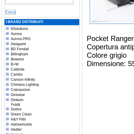
I BRAND DISTRIBUITI
9Solutions
Aurora
Pocket Ranger
Aurora PRO
Awagami
Copertura anti
BD Fondali
Colore grigio
Billingham
Bowens
Dimensione: 5
B+W
Calibrite
Cambo
Canson Infinity
Chimera Lighting
Cobraunion
Desview
Dinkum
Foldit
Godox
Green Clean
H&Y Filtri
Hahnemuhle
Hedler