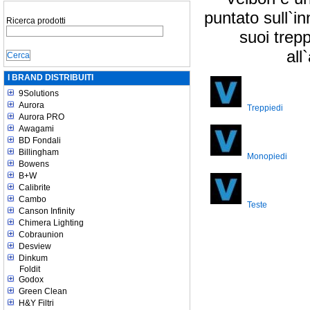
puntato sull`in
Ricerca prodotti
suoi trep
all
I BRAND DISTRIBUITI
9Solutions
Aurora
Treppiedi
Aurora PRO
Awagami
BD Fondali
Billingham
Monopiedi
Bowens
B+W
Calibrite
Cambo
Teste
Canson Infinity
Chimera Lighting
Cobraunion
Desview
Dinkum
Foldit
Godox
Green Clean
H&Y Filtri