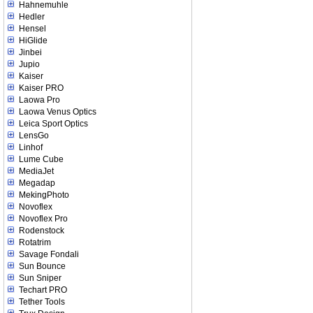
Hahnemuhle
Hedler
Hensel
HiGlide
Jinbei
Jupio
Kaiser
Kaiser PRO
Laowa Pro
Laowa Venus Optics
Leica Sport Optics
LensGo
Linhof
Lume Cube
MediaJet
Megadap
MekingPhoto
Novoflex
Novoflex Pro
Rodenstock
Rotatrim
Savage Fondali
Sun Bounce
Sun Sniper
Techart PRO
Tether Tools