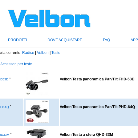
PRODOTTI
DOVE ACQUISTARE
FAQ
APP
ria corrente:
Radice
|
Velbon
|
Teste
Accessori per teste
°
Velbon Testa panoramica Pan/Tilt FHD-53D
HD53D
°
Velbon Testa panoramica Pan/Tilt PHD-64Q
HD64Q
°
Velbon Testa a sfera QHD-33M
HD33M