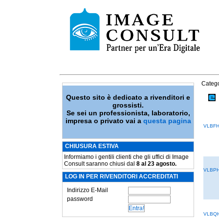
Catego
Questo sito è dedicato a rivenditori e
grossisti.
Se sei un professionista, laboratorio,
impresa o privato vai a
questa pagina
VLBF
CHIUSURA ESTIVA
Informiamo i gentili clienti che gli uffici di Image
Consult saranno chiusi dal
8 al 23 agosto.
VLBP
LOG IN PER RIVENDITORI ACCREDITATI
Indirizzo E-Mail
password
VLBQ