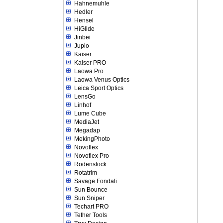
Hahnemuhle
Hedler
Hensel
HiGlide
Jinbei
Jupio
Kaiser
Kaiser PRO
Laowa Pro
Laowa Venus Optics
Leica Sport Optics
LensGo
Linhof
Lume Cube
MediaJet
Megadap
MekingPhoto
Novoflex
Novoflex Pro
Rodenstock
Rotatrim
Savage Fondali
Sun Bounce
Sun Sniper
Techart PRO
Tether Tools