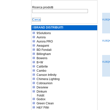
Ricerca prodotti
VLBQ
I BRAND DISTRIBUITI
9Solutions
Aurora
VLBQ
Aurora PRO
Awagami
BD Fondali
Billingham
Bowens
VLBQ
B+W
Calibrite
Cambo
Canson Infinity
Chimera Lighting
Cobraunion
Desview
Dinkum
Foldit
Godox
Green Clean
H&Y Filtri