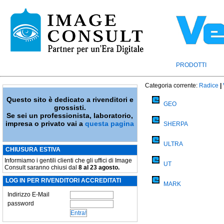
PRODOTTI
Categoria corrente:
Radice
|
Questo sito è dedicato a rivenditori e
GEO
grossisti.
Se sei un professionista, laboratorio,
impresa o privato vai a
questa pagina
SHERPA
ULTRA
CHIUSURA ESTIVA
Informiamo i gentili clienti che gli uffici di Image
UT
Consult saranno chiusi dal
8 al 23 agosto.
LOG IN PER RIVENDITORI ACCREDITATI
MARK
Indirizzo E-Mail
password