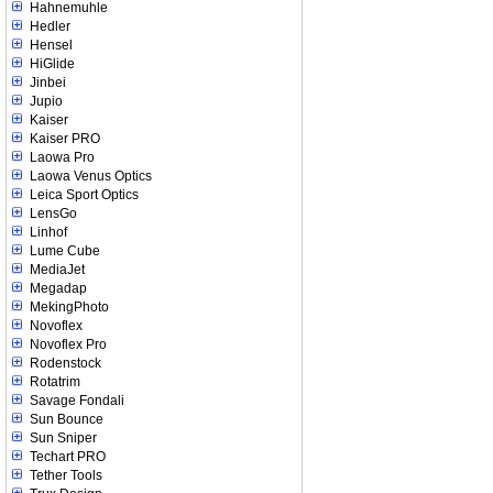
Hahnemuhle
Hedler
Hensel
HiGlide
Jinbei
Jupio
Kaiser
Kaiser PRO
Laowa Pro
Laowa Venus Optics
Leica Sport Optics
LensGo
Linhof
Lume Cube
MediaJet
Megadap
MekingPhoto
Novoflex
Novoflex Pro
Rodenstock
Rotatrim
Savage Fondali
Sun Bounce
Sun Sniper
Techart PRO
Tether Tools