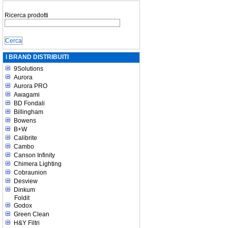
Ricerca prodotti
I BRAND DISTRIBUITI
9Solutions
Aurora
Aurora PRO
Awagami
BD Fondali
Billingham
Bowens
B+W
Calibrite
Cambo
Canson Infinity
Chimera Lighting
Cobraunion
Desview
Dinkum
Foldit
Godox
Green Clean
H&Y Filtri