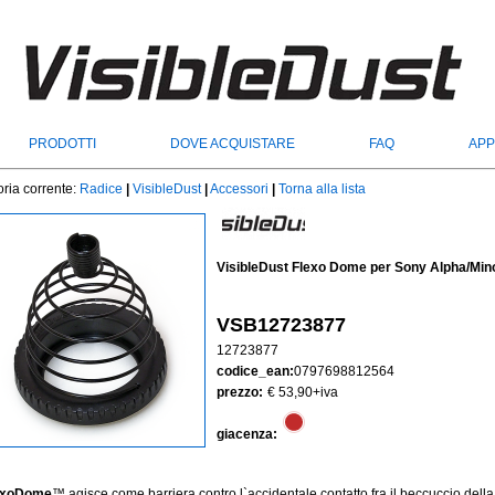
PRODOTTI
DOVE ACQUISTARE
FAQ
APP
ria corrente:
Radice
|
VisibleDust
|
Accessori
|
Torna alla lista
VisibleDust Flexo Dome per Sony Alpha/Mino
VSB12723877
12723877
codice_ean:
0797698812564
prezzo:
€ 53,90
+iva
giacenza:
exoDome
™ agisce come barriera contro l`accidentale contatto fra il beccuccio del