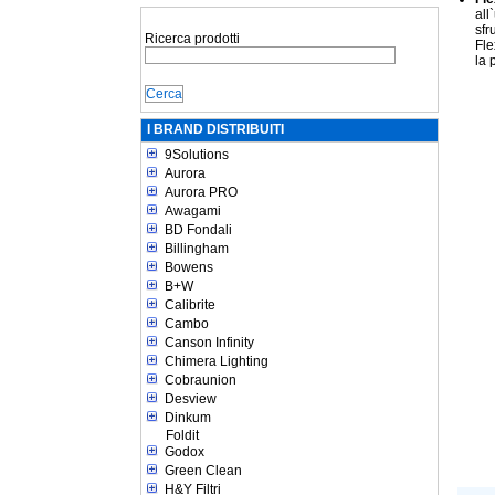
all
sfr
Ricerca prodotti
Fle
la 
I BRAND DISTRIBUITI
9Solutions
Aurora
Aurora PRO
Awagami
BD Fondali
Billingham
Bowens
B+W
Calibrite
Cambo
Canson Infinity
Chimera Lighting
Cobraunion
Desview
Dinkum
Foldit
Godox
Green Clean
H&Y Filtri