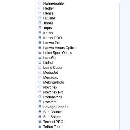
Hahnemuhle
Hedler
Hensel
HiGlide
Jinbei
Jupio
Kaiser
Kaiser PRO
Laowa Pro
Laowa Venus Optics
Leica Sport Optics
LensGo
Linhof
Lume Cube
MediaJet
Megadap
MekingPhoto
Novoflex
Novoflex Pro
Rodenstock
Rotatrim
Savage Fondali
Sun Bounce
Sun Sniper
Techart PRO
Tether Tools