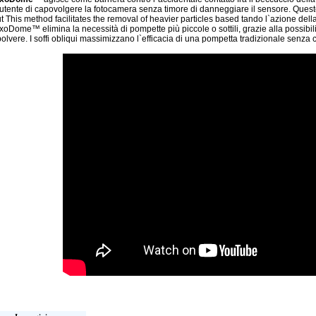
`utente di capovolgere la fotocamera senza timore di danneggiare il sensore. Questo 
ut This method facilitates the removal of heavier particles based tando l`azione della
xoDome™ elimina la necessità di pompette più piccole o sottili, grazie alla possibilit
polvere. I soffi obliqui massimizzano l`efficacia di una pompetta tradizionale senza cr