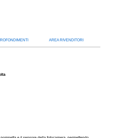
ROFONDIMENTI
AREA RIVENDITORI
lta
la pompetta e il sensore della fotocamera, permettendo