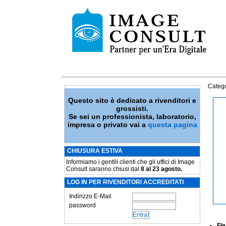
Catego
Questo sito è dedicato a rivenditori e
grossisti.
Se sei un professionista, laboratorio,
impresa o privato vai a
questa pagina
CHIUSURA ESTIVA
Informiamo i gentili clienti che gli uffici di Image
Consult saranno chiusi dal
8 al 23 agosto.
LOG IN PER RIVENDITORI ACCREDITATI
Indirizzo E-Mail
password
Fl