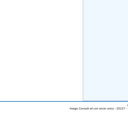
Image Consult srl con socio unico - 20127 -