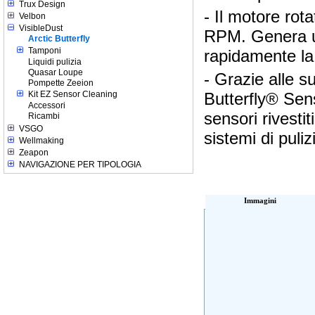
Trux Design
- Il motore rot
Velbon
VisibleDust
RPM. Genera un
Arctic Butterfly
Tamponi
rapidamente la
Liquidi pulizia
Quasar Loupe
- Grazie alle su
Pompette Zeeion
Kit EZ Sensor Cleaning
Butterfly® Sen
Accessori
sensori rivesti
Ricambi
VSGO
sistemi di puliz
Wellmaking
Zeapon
NAVIGAZIONE PER TIPOLOGIA
Immagini