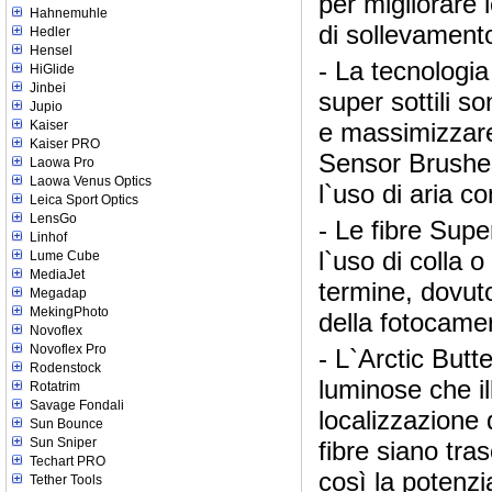
per migliorare 
Hahnemuhle
di sollevament
Hedler
Hensel
- La tecnologia
HiGlide
Jinbei
super sottili so
Jupio
Kaiser
e massimizzare
Kaiser PRO
Sensor Brushes
Laowa Pro
Laowa Venus Optics
l`uso di aria c
Leica Sport Optics
LensGo
- Le fibre Sup
Linhof
l`uso di colla 
Lume Cube
MediaJet
termine, dovuto
Megadap
MekingPhoto
della fotocamer
Novoflex
Novoflex Pro
- L`Arctic But
Rodenstock
luminose che il
Rotatrim
Savage Fondali
localizzazione 
Sun Bounce
Sun Sniper
fibre siano tra
Techart PRO
così la potenzi
Tether Tools