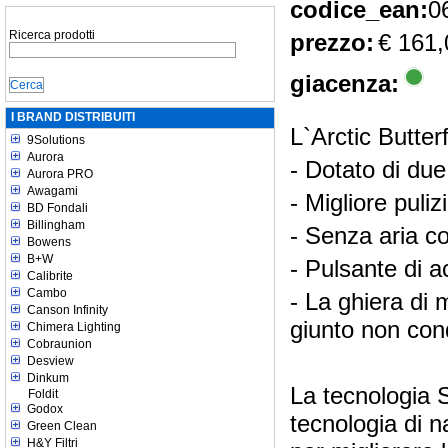
codice_ean:
0
Ricerca prodotti
prezzo:
€ 161,
giacenza:
I BRAND DISTRIBUITI
L`Arctic Butte
9Solutions
Aurora
- Dotato di du
Aurora PRO
Awagami
- Migliore puli
BD Fondali
Billingham
- Senza aria 
Bowens
B+W
- Pulsante di a
Calibrite
Cambo
- La ghiera di 
Canson Infinity
giunto non con
Chimera Lighting
Cobraunion
Desview
Dinkum
La tecnologia 
Foldit
Godox
tecnologia di n
Green Clean
H&Y Filtri