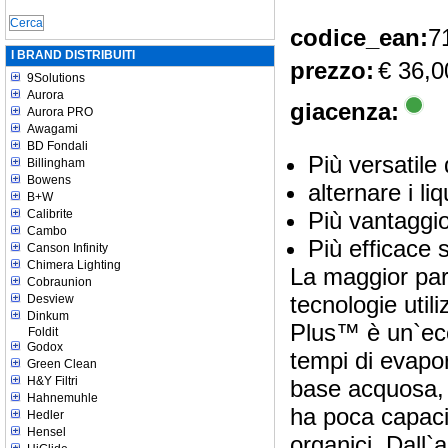
codice_ean:
7
I BRAND DISTRIBUITI
prezzo:
€ 36,0
9Solutions
Aurora
giacenza:
Aurora PRO
Awagami
BD Fondali
Più versatile 
Billingham
Bowens
alternare i liq
B+W
Calibrite
Più vantaggi
Cambo
Più efficace 
Canson Infinity
Chimera Lighting
La maggior part
Cobraunion
tecnologie util
Desview
Dinkum
Plus™ è un`ecc
Foldit
Godox
tempi di evapo
Green Clean
H&Y Filtri
base acquosa, c
Hahnemuhle
ha poca capacit
Hedler
Hensel
organici. Dall`