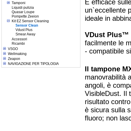
È efficace sull
Tamponi
Liquidi pulizia
un`eccellente 
Quasar Loupe
Pompette Zeeion
ideale in abbi
Kit EZ Sensor Cleaning
Sensor Clean
Vdust Plus
VDust Plus™
Smear Away
Accessori
facilmente le 
Ricambi
VSGO
- compatibile
Wellmaking
Zeapon
NAVIGAZIONE PER TIPOLOGIA
Il tampone M
manovrabilità a
angoli, è compat
VisibleDust. Il 
risultato contr
è sicura sulla s
fluoro; non lasc