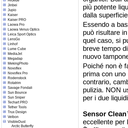
HiGlide
Jinbei
più potente liq
Jupio
dalla superfici
Kaiser
Kaiser PRO
Essendo a base
Laowa Pro
Laowa Venus Optics
può risultare i
Leica Sport Optics
quel caso, si p
LensGo
Linhof
breve tempo d
Lume Cube
MediaJet
nuovo tampone 
Megadap
MekingPhoto
Poiché non è f
Novoflex
prima con uno d
Novoflex Pro
Rodenstock
contrario, cam
Rotatrim
Savage Fondali
pulizia. NON us
Sun Bounce
per i due liqui
Sun Sniper
Techart PRO
Tether Tools
Trux Design
Sensor Clea
Velbon
eccellente per 
VisibleDust
Arctic Butterfly