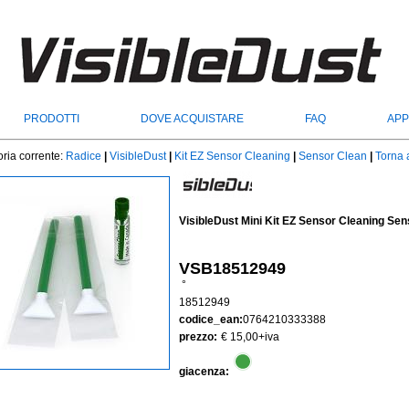
PRODOTTI
DOVE ACQUISTARE
FAQ
APP
ria corrente:
Radice
|
VisibleDust
|
Kit EZ Sensor Cleaning
|
Sensor Clean
|
Torna a
VisibleDust Mini Kit EZ Sensor Cleaning Se
VSB18512949
°
18512949
codice_ean:
0764210333388
prezzo:
€ 15,00
+iva
giacenza: