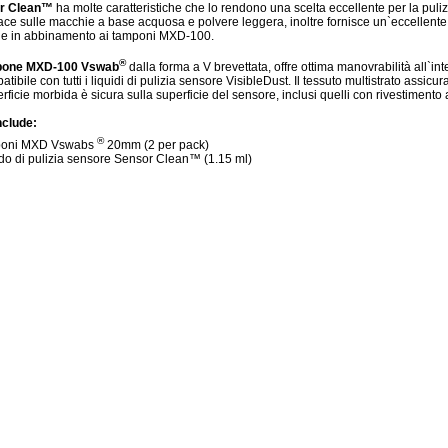
r Clean™
ha molte caratteristiche che lo rendono una scelta eccellente per la puliz
cace sulle macchie a base acquosa e polvere leggera, inoltre fornisce un`eccellen
le in abbinamento ai tamponi MXD-100.
®
mpone MXD-100 Vswab
dalla forma a V brevettata, offre ottima manovrabilità all`in
tibile con tutti i liquidi di pulizia sensore VisibleDust. Il tessuto multistrato assicura
rficie morbida è sicura sulla superficie del sensore, inclusi quelli con rivestimento al
include:
®
poni MXD Vswabs
20mm (2 per pack)
ido di pulizia sensore Sensor Clean™ (1.15 ml)