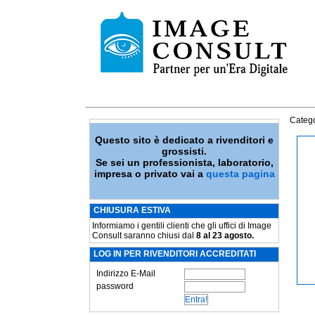
Catego
Questo sito è dedicato a rivenditori e
grossisti.
Se sei un professionista, laboratorio,
impresa o privato vai a
questa pagina
CHIUSURA ESTIVA
Informiamo i gentili clienti che gli uffici di Image
Consult saranno chiusi dal
8 al 23 agosto.
LOG IN PER RIVENDITORI ACCREDITATI
Indirizzo E-Mail
password