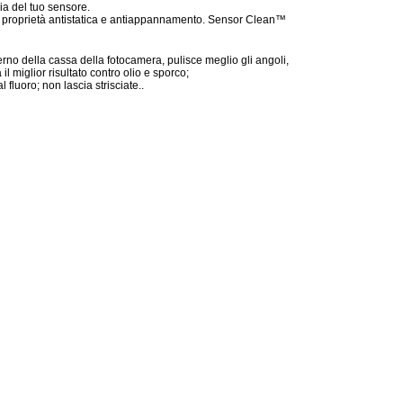
ia del tuo sensore.
te proprietà antistatica e antiappannamento. Sensor Clean™
terno della cassa della fotocamera, pulisce meglio gli angoli,
 il miglior risultato contro olio e sporco;
 fluoro; non lascia strisciate..