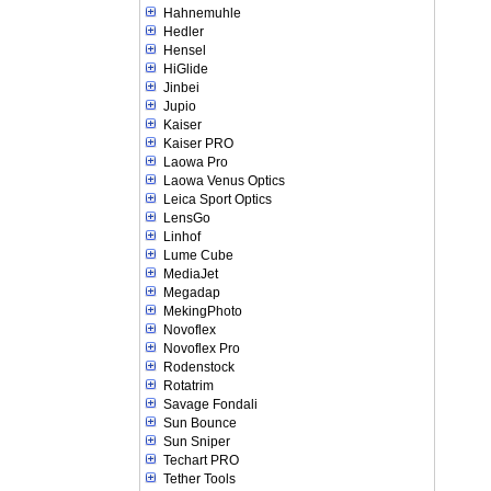
Hahnemuhle
Hedler
Hensel
HiGlide
Jinbei
Jupio
Kaiser
Kaiser PRO
Laowa Pro
Laowa Venus Optics
Leica Sport Optics
LensGo
Linhof
Lume Cube
MediaJet
Megadap
MekingPhoto
Novoflex
Novoflex Pro
Rodenstock
Rotatrim
Savage Fondali
Sun Bounce
Sun Sniper
Techart PRO
Tether Tools