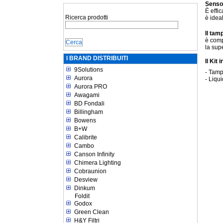
Senso
È effi
Ricerca prodotti
è idea
Il ta
è compa
la supe
I BRAND DISTRIBUITI
Il Kit 
9Solutions
- Tam
Aurora
- Liqu
Aurora PRO
Awagami
BD Fondali
Billingham
Bowens
B+W
Calibrite
Cambo
Canson Infinity
Chimera Lighting
Cobraunion
Desview
Dinkum
Foldit
Godox
Green Clean
H&Y Filtri